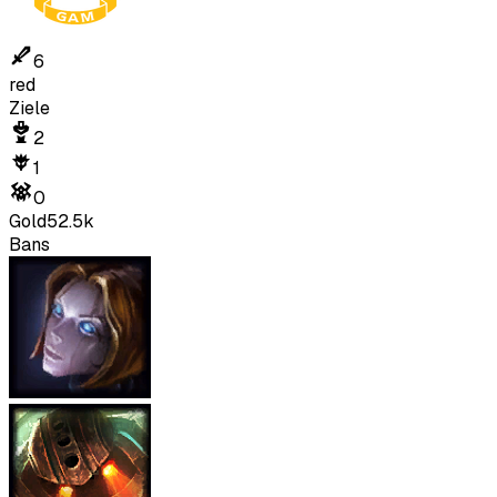
6
red
Ziele
2
1
0
Gold
52.5k
Bans