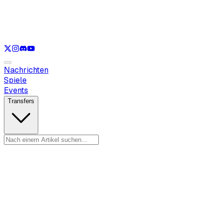
Nur anzeigen
LOL
Nur anzeigen
VAL
Nur anzeigen
CS
Nur anzeigen
RL
Nachrichten
Spiele
Events
Transfers