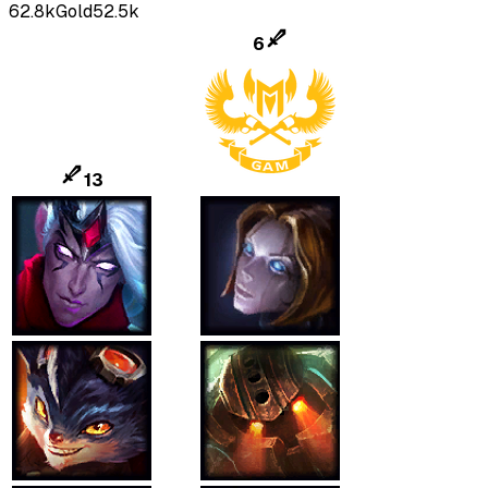
62.8k
Gold
52.5k
6
13