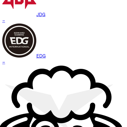
JDG
–
EDG
–