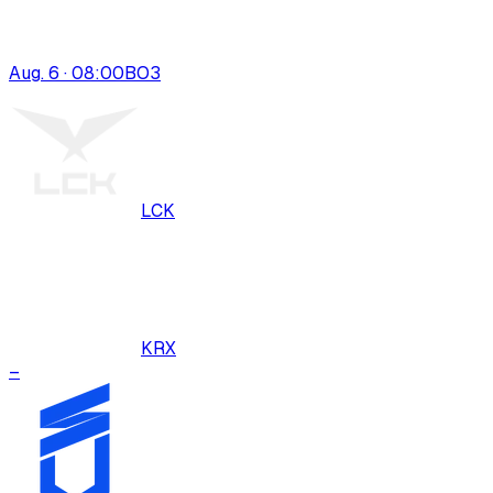
Aug. 6 · 08:00
BO
3
LCK
KRX
–