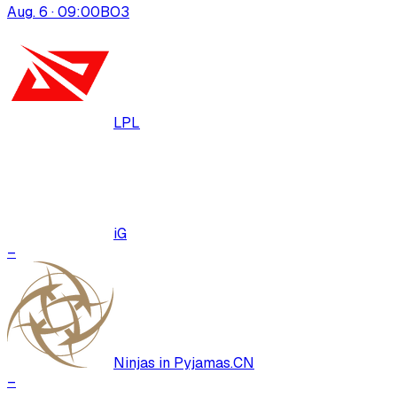
Aug. 6 · 09:00
BO
3
LPL
iG
–
Ninjas in Pyjamas.CN
–