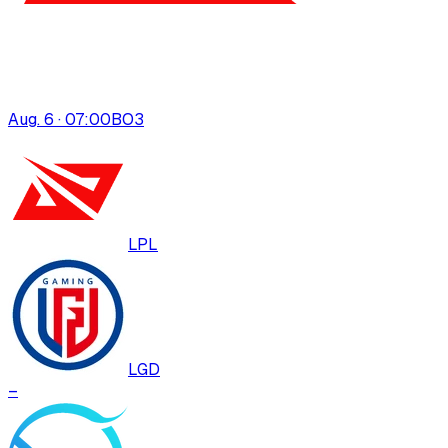
Aug. 6 · 07:00
BO
3
LPL
LGD
–