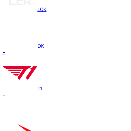
LCK
DK
–
T1
–