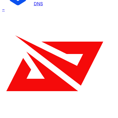
DNS
–