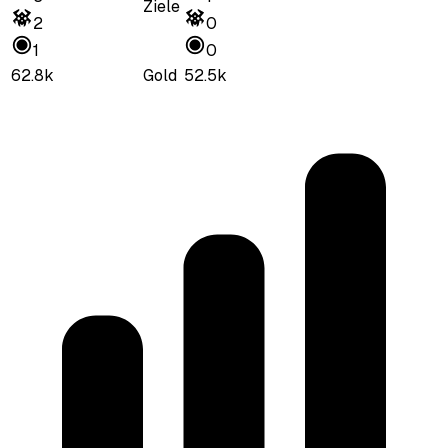
Ziele
2
0
1
0
62.8k
Gold
52.5k