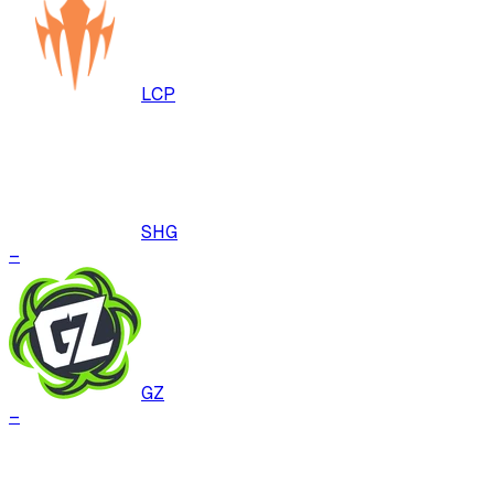
LCP
SHG
–
GZ
–