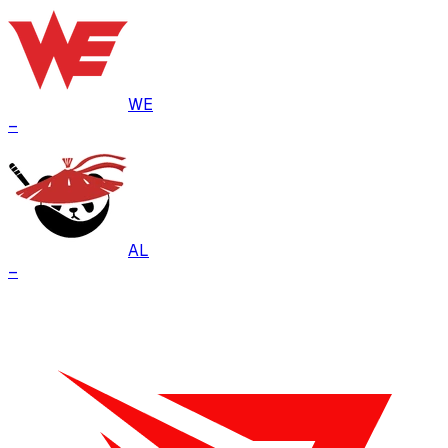
WE
–
AL
–