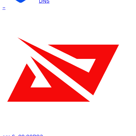
DNS
–