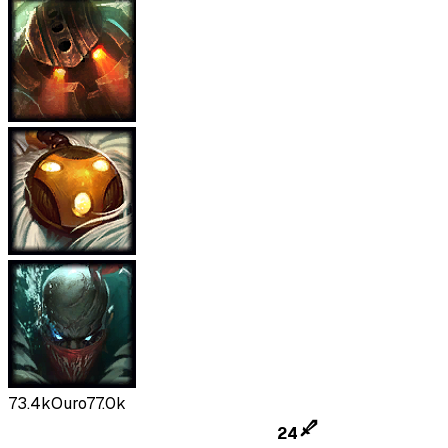
73.4k
Ouro
77.0k
24