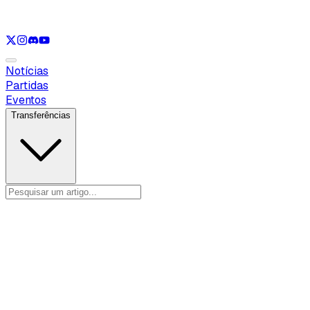
Ver apenas
LOL
Ver apenas
VAL
Ver apenas
CS
Ver apenas
RL
Notícias
Partidas
Eventos
Transferências