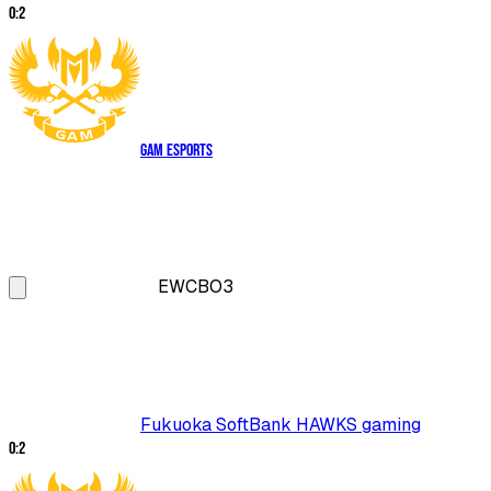
0
:
2
GAM Esports
EWC
BO3
Fukuoka SoftBank HAWKS gaming
0
:
2