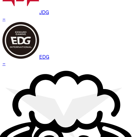
JDG
–
EDG
–