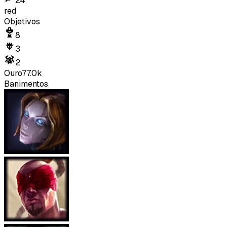
24
red
Objetivos
8
3
2
Ouro
77.0k
Banimentos