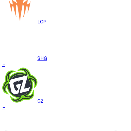
LCP
SHG
–
GZ
–