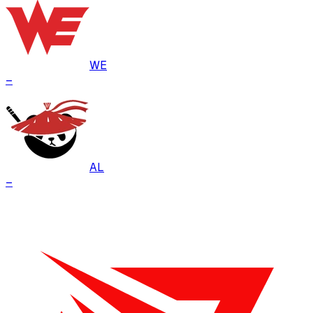
WE
–
AL
–