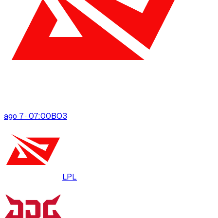
ago 7 · 07:00
BO
3
LPL