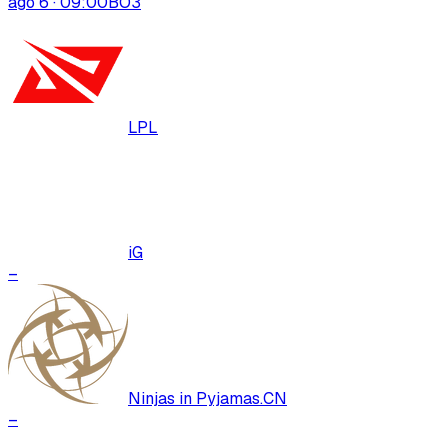
ago 6 · 09:00
BO
3
LPL
iG
–
Ninjas in Pyjamas.CN
–