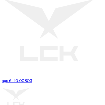
ago 6 · 10:00
BO
3