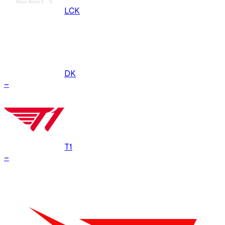
LCK
DK
–
T1
–