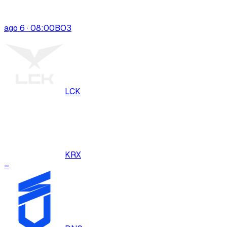
ago 6 · 08:00
BO
3
LCK
KRX
–