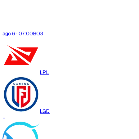
ago 6 · 07:00
BO
3
LPL
LGD
–