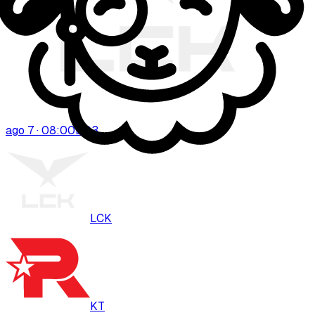
ago 7 · 08:00
BO
3
LCK
KT