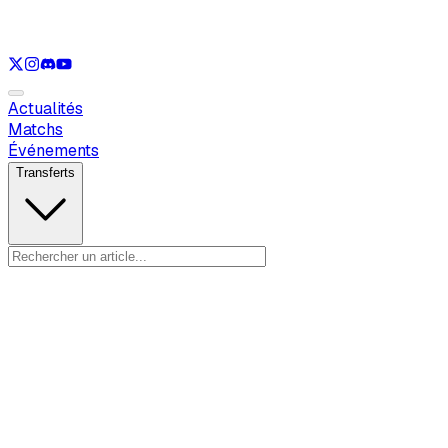
Voir uniquement
LOL
Voir uniquement
VAL
Voir uniquement
RL
Actualités
Matchs
Événements
Transferts