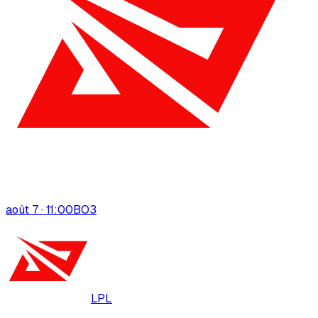
août 7 · 11:00
BO
3
LPL