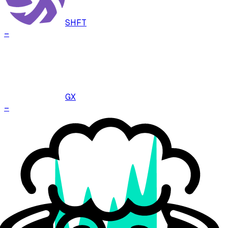
SHFT
–
GX
–