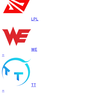
LPL
WE
–
TT
–