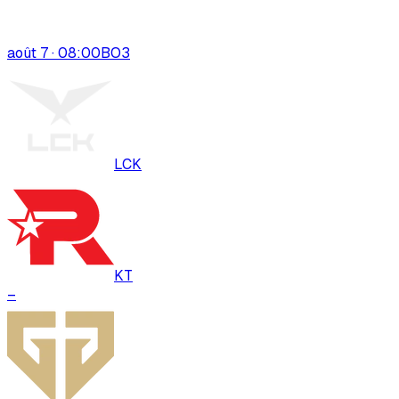
août 7 · 08:00
BO
3
LCK
KT
–