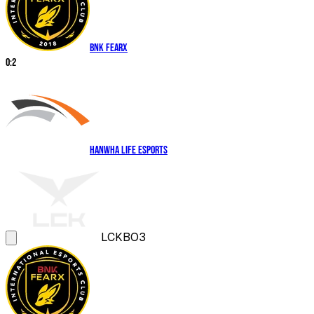
BNK FEARX
0
:
2
Hanwha Life Esports
LCK
BO3