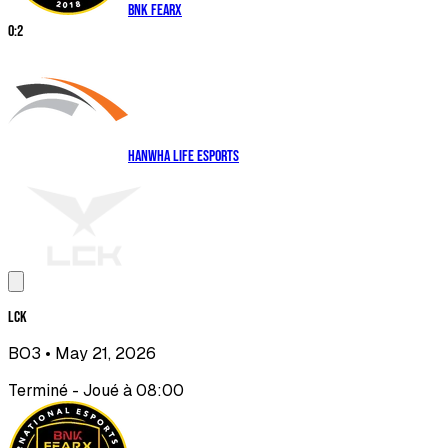
BNK FEARX
0
:
2
Hanwha Life Esports
LCK
BO3
• May 21, 2026
Terminé - Joué à 08:00