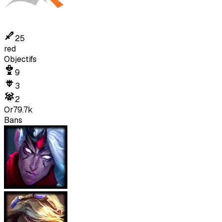
25
red
Objectifs
9
3
2
Or
79.7k
Bans