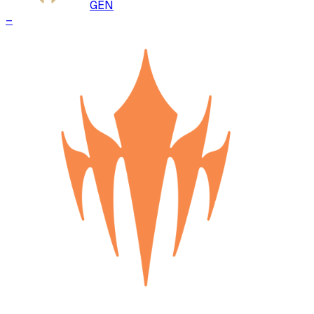
GEN
–