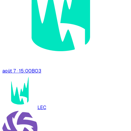
août 7 · 15:00
BO
3
LEC