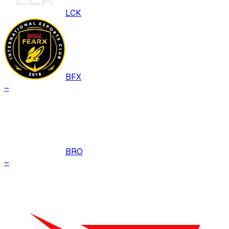
LCK
BFX
–
BRO
–