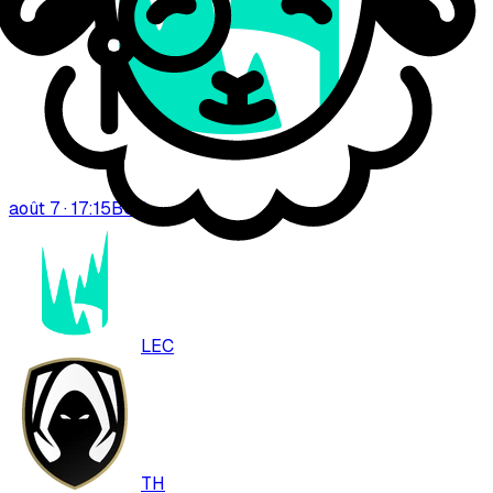
août 7 · 17:15
BO
3
LEC
TH