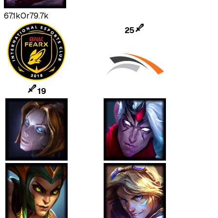
67.1k
Or
79.7k
25
19