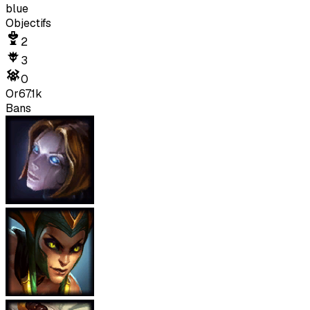
blue
Objectifs
2
3
0
Or
67.1k
Bans