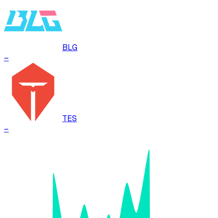
BLG
–
TES
–