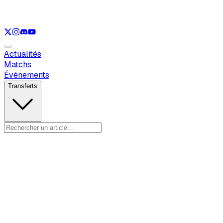
Voir uniquement
LOL
Voir uniquement
VAL
Voir uniquement
RL
Actualités
Matchs
Événements
Transferts