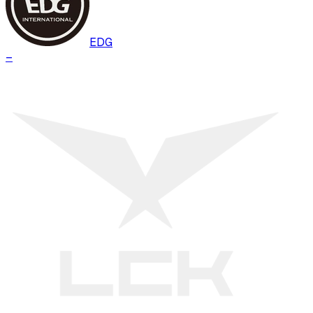
EDG
–