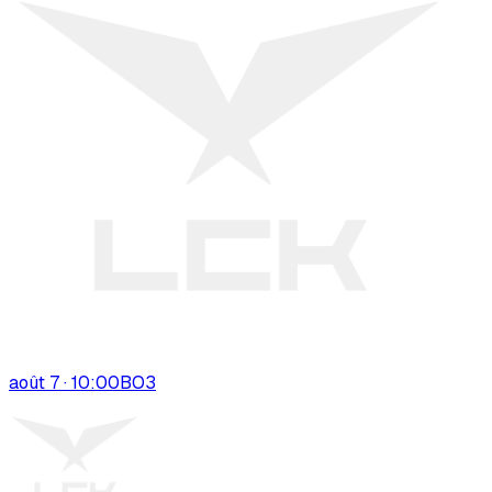
août 7 · 10:00
BO
3