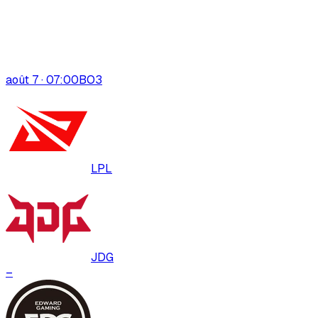
août 7 · 07:00
BO
3
LPL
JDG
–