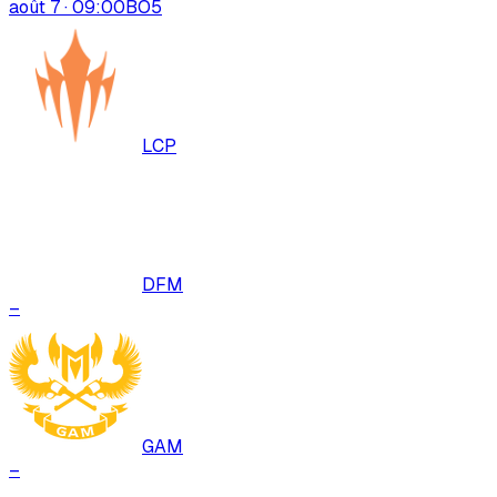
août 7 · 09:00
BO
5
LCP
DFM
–
GAM
–