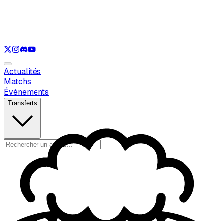
Voir uniquement
LOL
Voir uniquement
VAL
Voir uniquement
CS
Voir uniquement
RL
Actualités
Matchs
Événements
Transferts