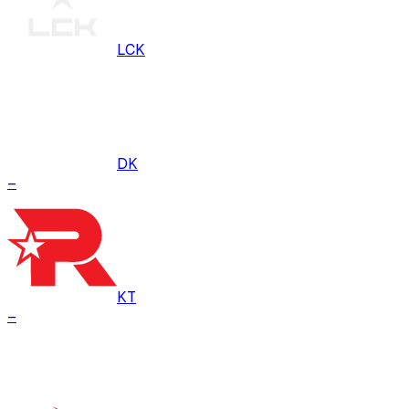
LCK
DK
–
KT
–