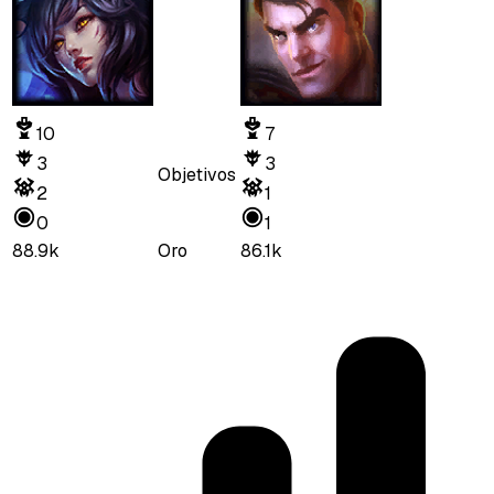
10
7
3
3
Objetivos
2
1
0
1
88.9k
Oro
86.1k