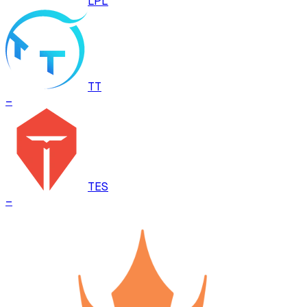
LPL
TT
–
TES
–