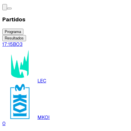
Partidos
Programa
Resultados
17:15
BO
3
LEC
MKOI
0