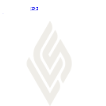
DSG
–