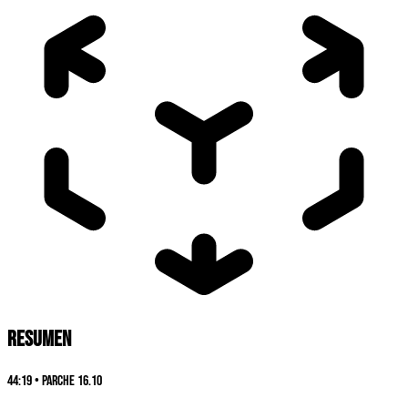
RESUMEN
44:19
•
Parche
16.10