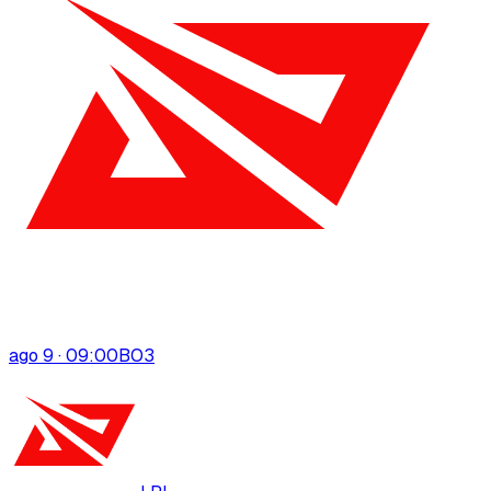
ago 9 · 09:00
BO
3