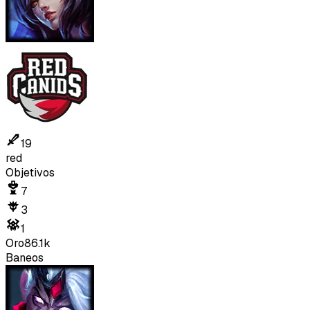
19
red
Objetivos
7
3
1
Oro
86.1k
Baneos