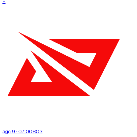
–
ago 9 · 07:00
BO
3