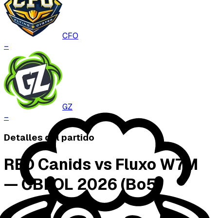
CFO
–
GZ
–
Detalles del partido
RED Canids vs Fluxo W7M
— CBLOL 2026 (Bo5)