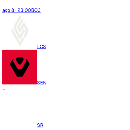
ago 8 · 23:00
BO
3
LCS
SEN
–
SR