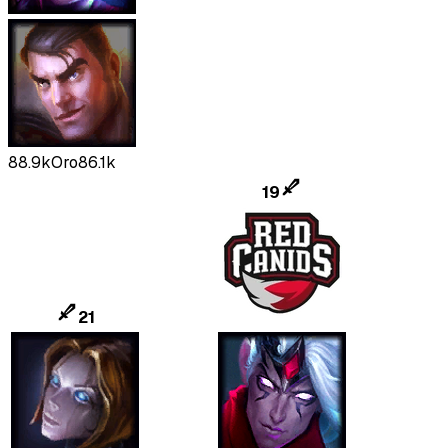
88.9k
Oro
86.1k
19
21