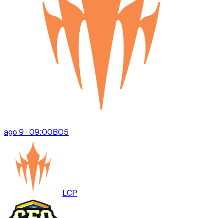
ago 9 · 09:00
BO
5
LCP