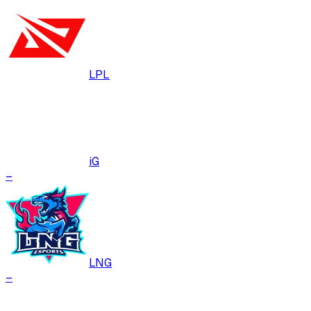
LPL
iG
–
LNG
–