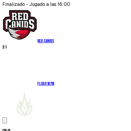
Finalizado - Jugado a las 16:00
RED Canids
3
:
1
Fluxo W7M
CBLOL