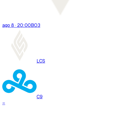
ago 8 · 20:00
BO
3
LCS
C9
–