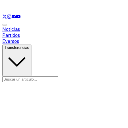
Ver solo
LOL
Ver solo
VAL
Ver solo
CS
Ver solo
RL
Noticias
Partidos
Eventos
Transferencias