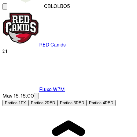
CBLOL
BO5
RED Canids
3
:
1
Fluxo W7M
May 16, 16:00
Partida 1
FX
Partida 2
RED
Partida 3
RED
Partida 4
RED