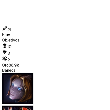
21
blue
Objetivos
10
3
2
Oro
88.9k
Baneos