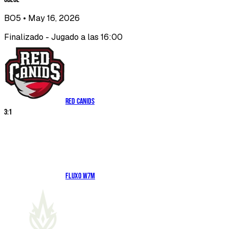
BO5
• May 16, 2026
Finalizado - Jugado a las 16:00
RED Canids
3
:
1
Fluxo W7M