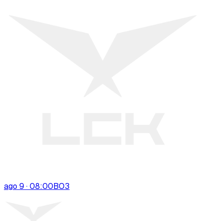
ago 9 · 08:00
BO
3