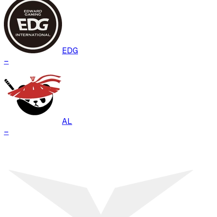
EDG
–
AL
–