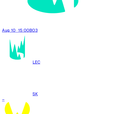
Aug. 10 · 15:00
BO
3
LEC
SK
–