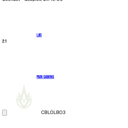
LØS
2
:
1
paiN Gaming
CBLOL
BO3