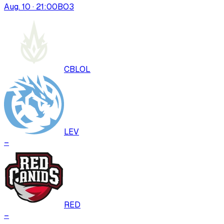
Aug. 10 · 21:00
BO
3
CBLOL
LEV
–
RED
–