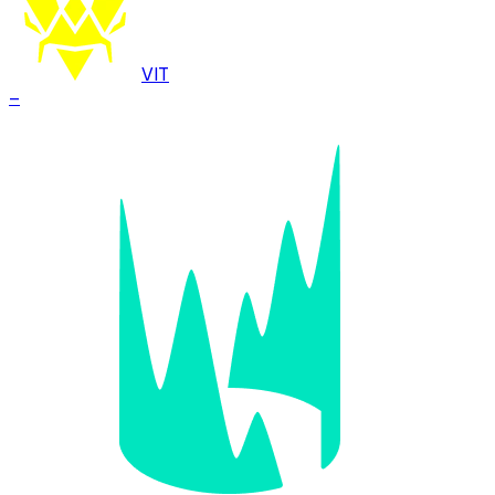
VIT
–