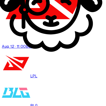
Aug. 12 · 11:00
BO
3
LPL
BLG