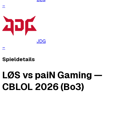
–
JDG
–
Spieldetails
LØS vs paiN Gaming —
CBLOL 2026 (Bo3)