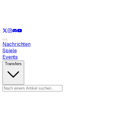
Nur anzeigen
LOL
Nur anzeigen
VAL
Nur anzeigen
CS
Nur anzeigen
RL
Nachrichten
Spiele
Events
Transfers