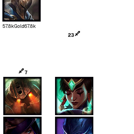
57.8k
Gold
67.8k
23
7