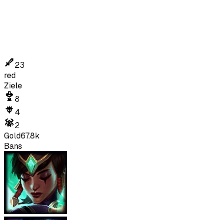
23
red
Ziele
8
4
2
Gold
67.8k
Bans