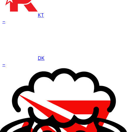
KT
–
DK
–