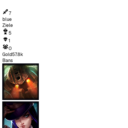
7
blue
Ziele
5
1
0
Gold
57.8k
Bans