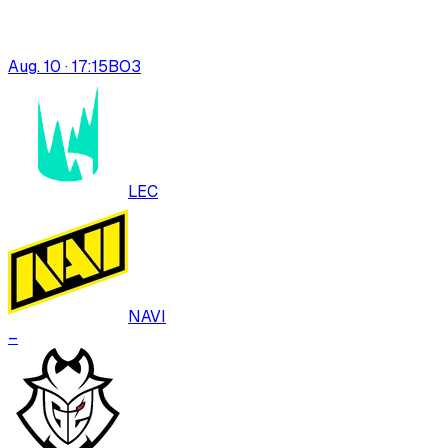
Aug. 10 · 17:15
BO
3
LEC
NAVI
–