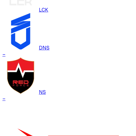
LCK
DNS
–
NS
–