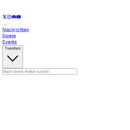
Nur anzeigen
LOL
Nur anzeigen
VAL
Nur anzeigen
CS
Nur anzeigen
R
Nachrichten
Spiele
Events
Transfers