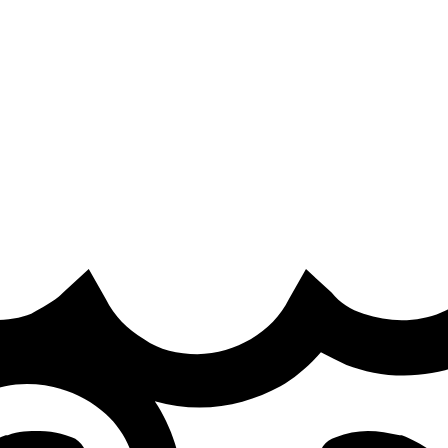
t
·
 Sheep Esports’ Team of the Split.