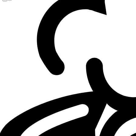
Loading...
Loading...
LOL
LEC
G2
03.03.26 - 14:00
03.03.2026 - 14:00
·
4
m
4
Minuten Lesezei
Von
Armand Luque
LEC Versus 2026 Team of the Split
G2 emerged victorious at the end of the LEC Versus. Here is