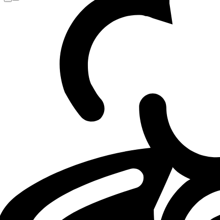
Loading...
Loading...
LEC
LOL
G2
07.06.26 - 19:50
07.06.2026 - 19:50
·
4
m
4
Minuten Lesezeit
·
Von
Cecilia Ciocchetti
und andere
G2 Esports beat KC 3-2 to claim LEC trop
Once again, G2 Esports sits atop Europe, repeating the resul