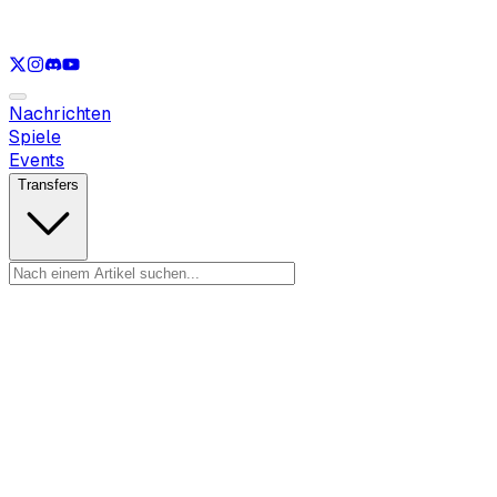
Nur anzeigen
LOL
Nur anzeigen
VAL
Nur anzeigen
CS
Nur anzeigen
R
Nachrichten
Spiele
Events
Transfers