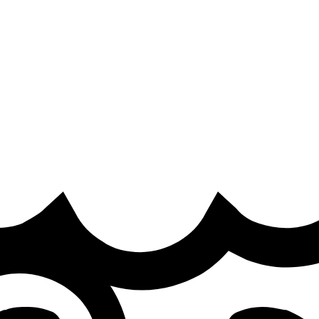
hy and reach MSI Bracket Stage
t of the LEC Versus after being taken to five games by the Bl