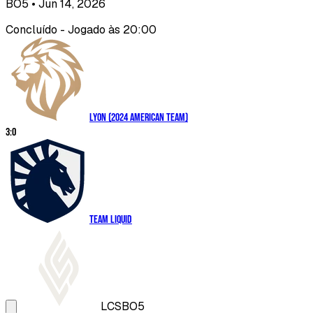
BO5
• Jun 14, 2026
Concluído - Jogado às 20:00
LYON (2024 American Team)
3
:
0
Team Liquid
LCS
BO5