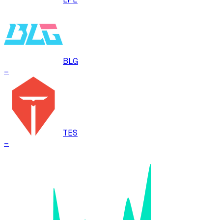
BLG
–
TES
–