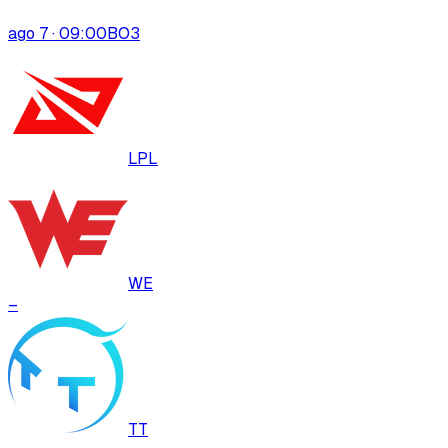
ago 7 · 09:00
BO
3
LPL
WE
–
TT