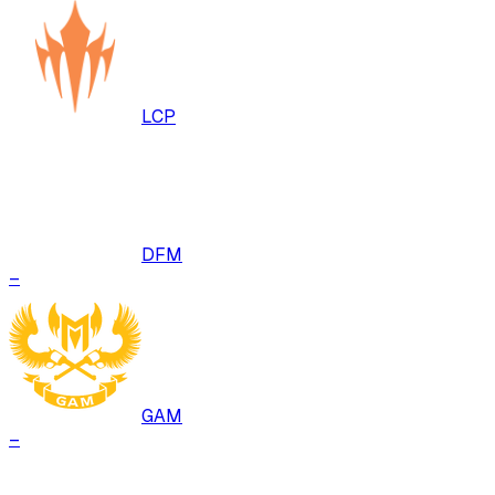
LCP
DFM
–
GAM
–