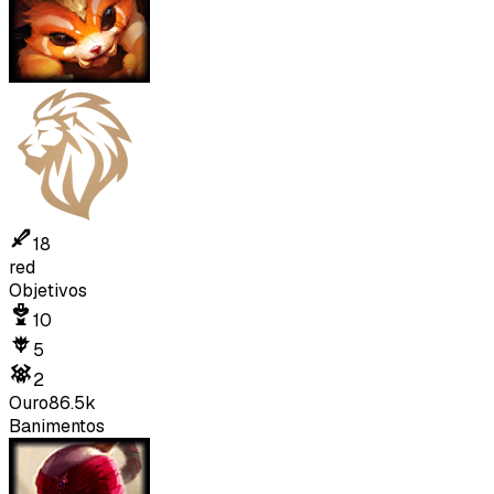
18
red
Objetivos
10
5
2
Ouro
86.5k
Banimentos