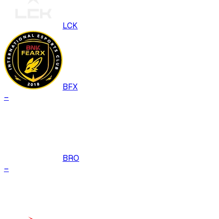
LCK
BFX
–
BRO
–