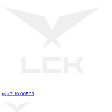
ago 7 · 10:00
BO
3