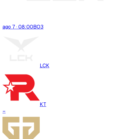
ago 7 · 08:00
BO
3
LCK
KT
–