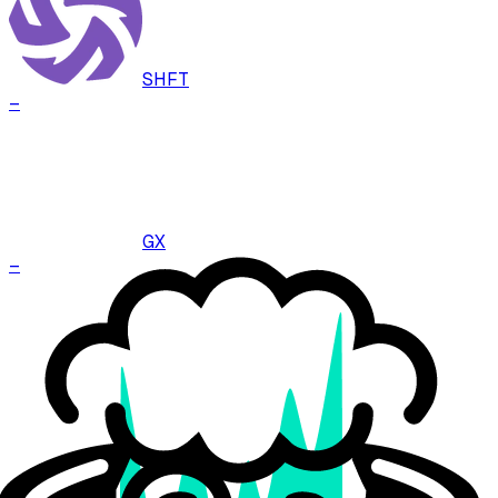
SHFT
–
GX
–