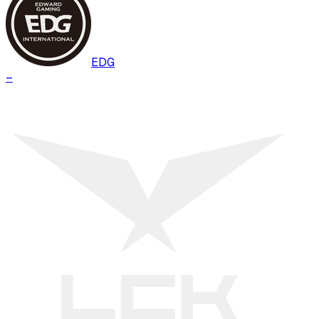
EDG
–