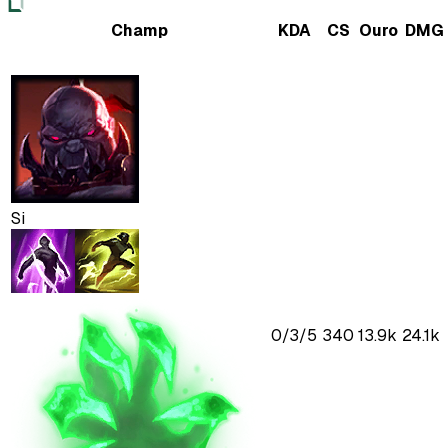
Champ
KDA
CS
Ouro
DMG
Si
0
/
3
/
5
340
13.9k
24.1k