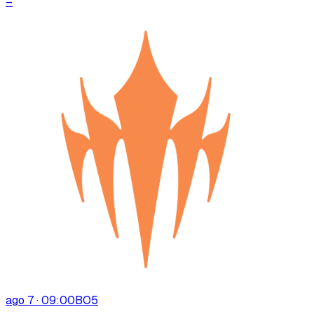
–
ago 7 · 09:00
BO
5