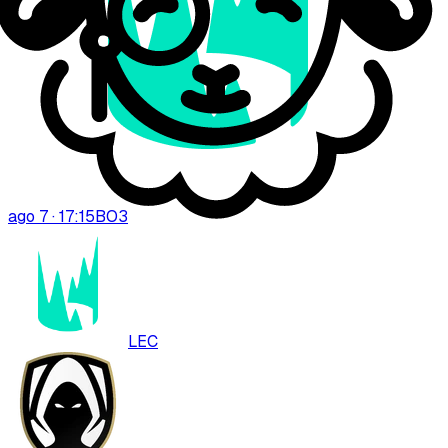
ago 7 · 17:15
BO
3
LEC