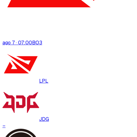
ago 7 · 07:00
BO
3
LPL
JDG
–