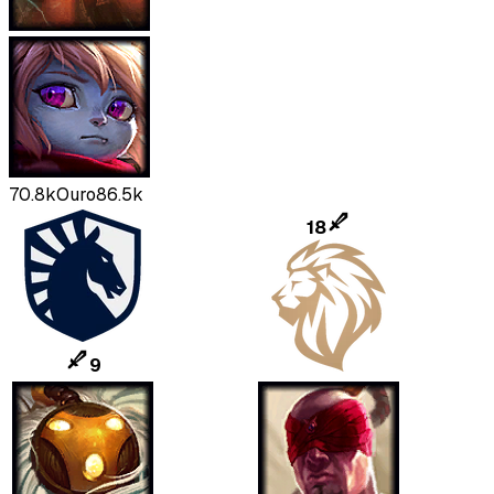
70.8k
Ouro
86.5k
18
9