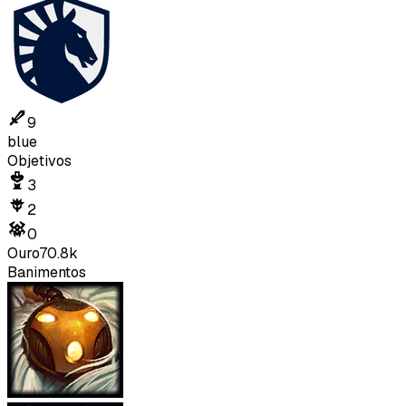
9
blue
Objetivos
3
2
0
Ouro
70.8k
Banimentos