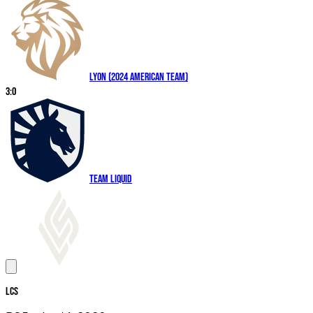
LYON (2024 American Team)
3
:
0
Team Liquid
LCS