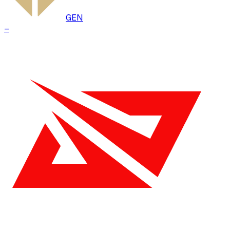
GEN
–