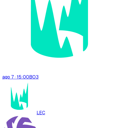
ago 7 · 15:00
BO
3
LEC