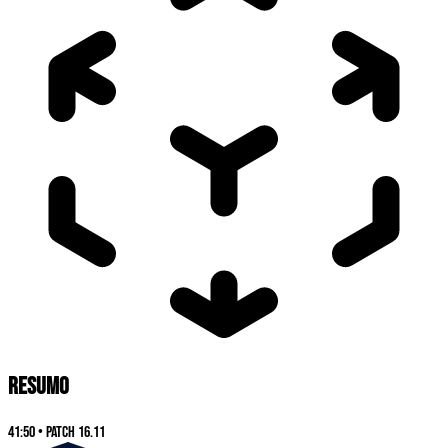
RESUMO
41:50
•
Patch
16.11