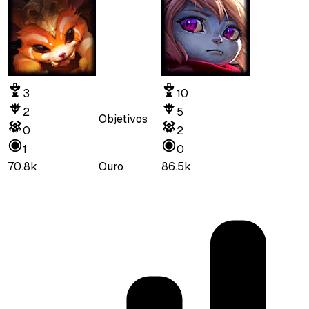
3
10
2
5
Objetivos
0
2
1
0
70.8k
Ouro
86.5k