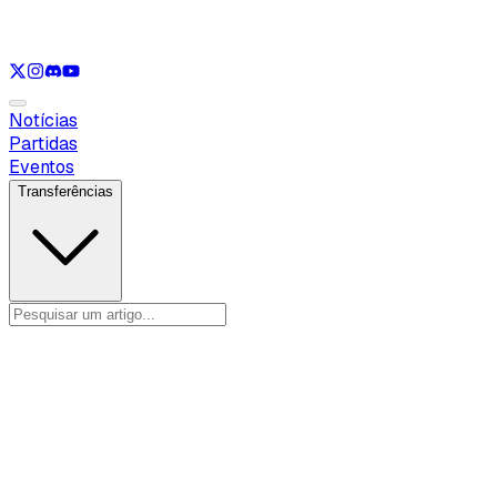
Ver apenas
VAL
Ver apenas
CS
Ver apenas
RL
Notícias
Partidas
Eventos
Transferências