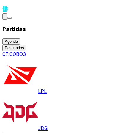
Partidas
Agenda
Resultados
07:00
BO
3
LPL
JDG