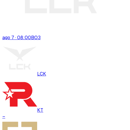
ago 7 · 08:00
BO
3
LCK
KT
–