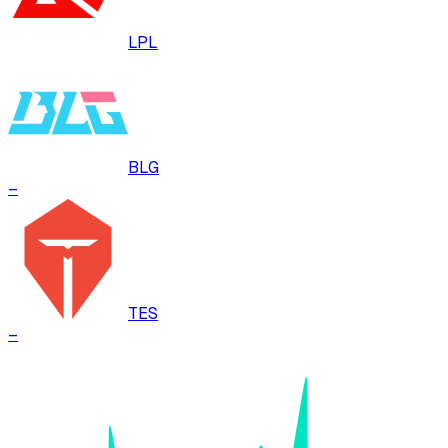
LPL
BLG
–
TES
–