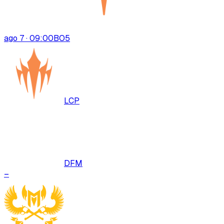
ago 7 · 09:00
BO
5
LCP
DFM
–