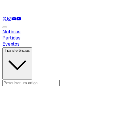
Ver apenas
VAL
Ver apenas
CS
Ver apenas
RL
Notícias
Partidas
Eventos
Transferências