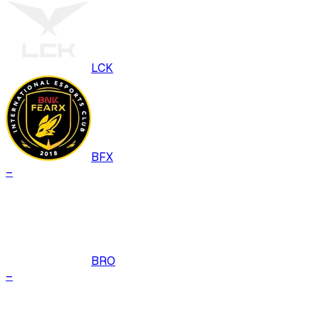
LCK
BFX
–
BRO
–