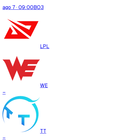
ago 7 · 09:00
BO
3
LPL
WE
–
TT
–