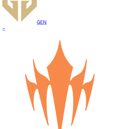
GEN
–