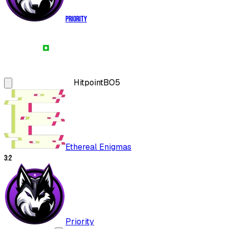
Priority
Hitpoint
BO5
Ethereal Enigmas
3
:
2
Priority