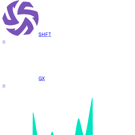
SHFT
–
GX
–