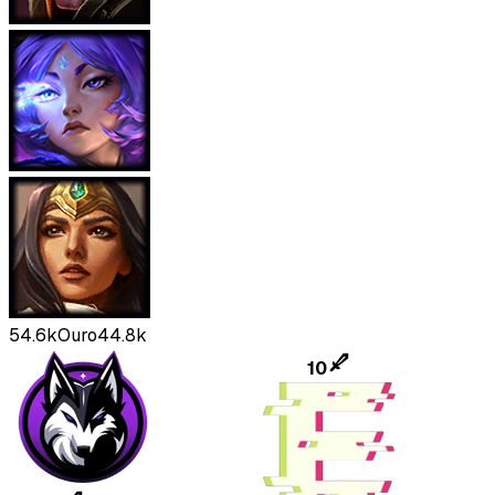
54.6k
Ouro
44.8k
10