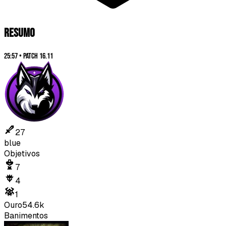
RESUMO
25:57
•
Patch
16.11
27
blue
Objetivos
7
4
1
Ouro
54.6k
Banimentos