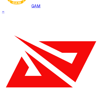
GAM
–