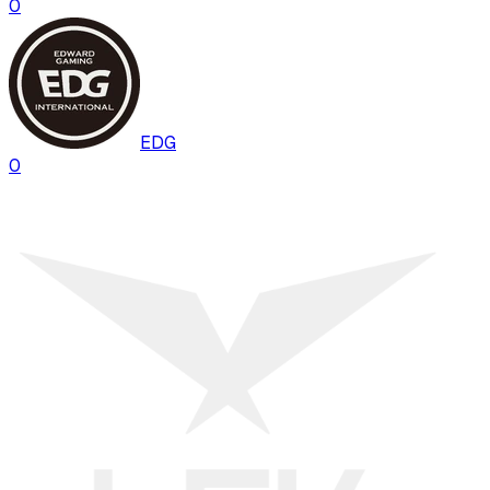
0
EDG
0