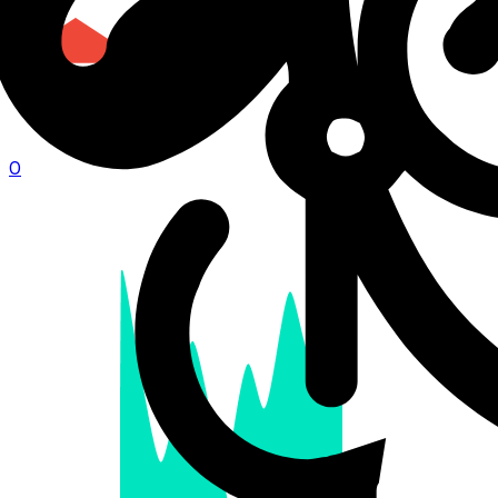
0
TES
0