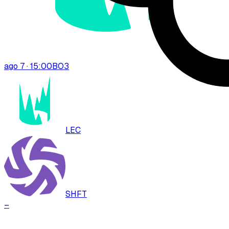
ago 7 · 15:00
BO
3
LEC
SHFT
–