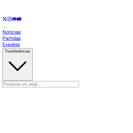
Ver apenas
VAL
Ver apenas
CS
Ver apenas
RL
Notícias
Partidas
Eventos
Transferências