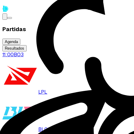
Partidas
Agenda
Resultados
11:00
BO
3
LPL
BLG