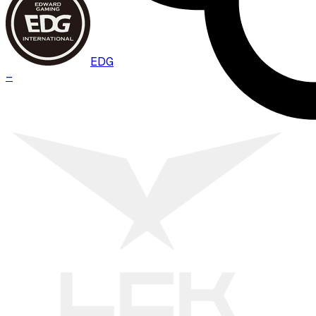
EDG
–