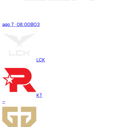
ago 7 · 08:00
BO
3
LCK
KT
–