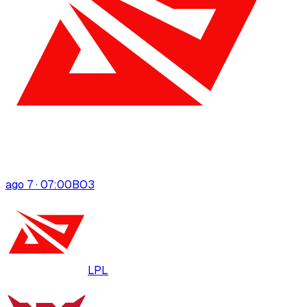
ago 7 · 07:00
BO
3
LPL