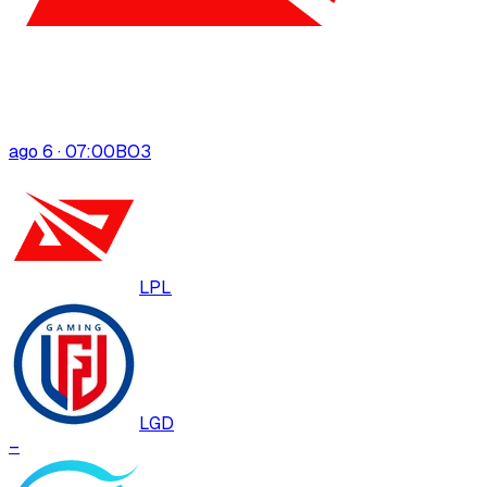
ago 6 · 07:00
BO
3
LPL
LGD
–