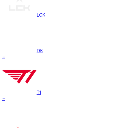
LCK
DK
–
T1
–