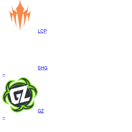
LCP
SHG
–
GZ
–