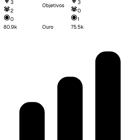
3
3
Objetivos
2
0
0
1
80.9k
Ouro
75.5k