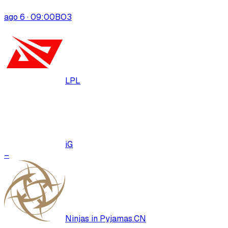
ago 6 · 09:00
BO
3
LPL
iG
–
Ninjas in Pyjamas.CN