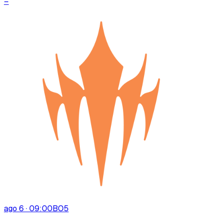
–
ago 6 · 09:00
BO
5