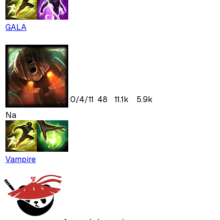
GALA
0
/
4
/
11
48
11.1k
5.9k
Na
Vampire