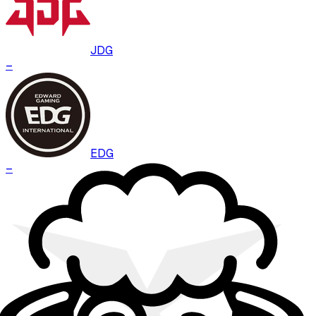
JDG
–
EDG
–