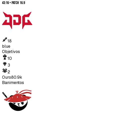
43:16
•
Patch
16.9
18
blue
Objetivos
10
3
2
Ouro
80.9k
Banimentos