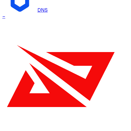
DNS
–