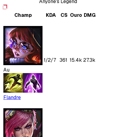
Anyone's Legend
Champ
KDA
CS
Ouro
DMG
1
/
2
/
7
361
15.4k
27.3k
Au
Flandre