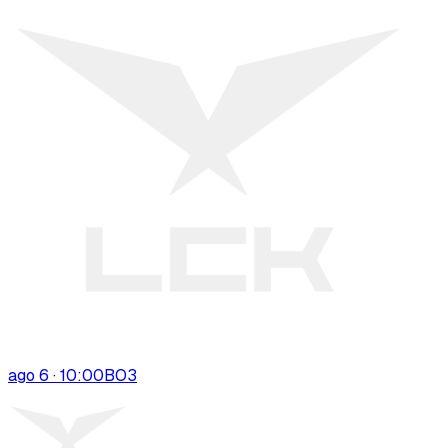
ago 6 · 10:00
BO
3