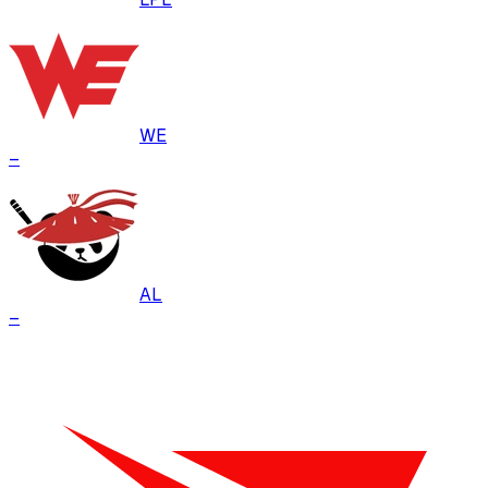
WE
–
AL
–