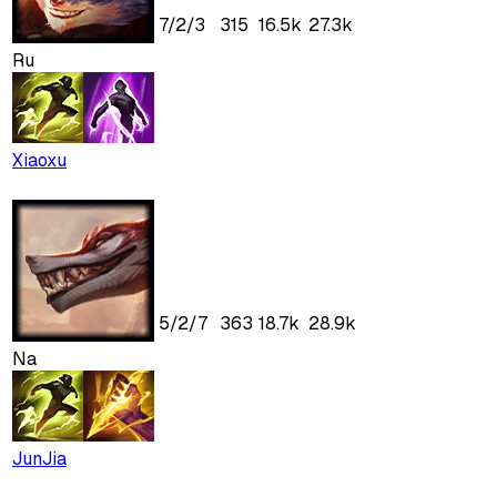
7
/
2
/
3
315
16.5k
27.3k
Ru
Xiaoxu
5
/
2
/
7
363
18.7k
28.9k
Na
JunJia