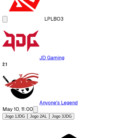
LPL
BO3
JD Gaming
2
:
1
Anyone's Legend
May 10, 11:00
Jogo 1
JDG
Jogo 2
AL
Jogo 3
JDG