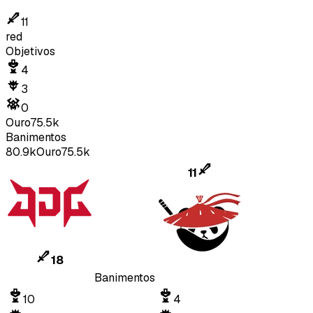
11
red
Objetivos
4
3
0
Ouro
75.5k
Banimentos
80.9k
Ouro
75.5k
11
18
Banimentos
10
4