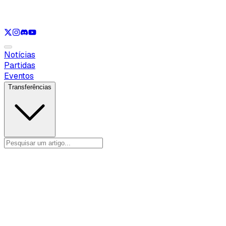
Ver apenas
VAL
Ver apenas
CS
Ver apenas
RL
Notícias
Partidas
Eventos
Transferências