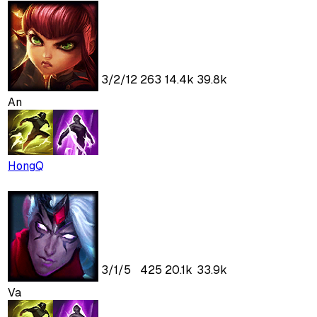
3
/
2
/
12
263
14.4k
39.8k
An
HongQ
3
/
1
/
5
425
20.1k
33.9k
Va