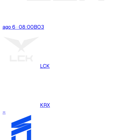
ago 6 · 08:00
BO
3
LCK
KRX
–