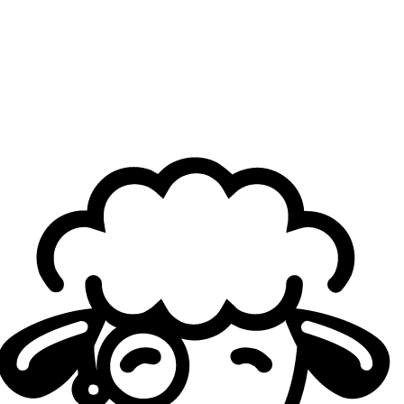
Brieuc "LEC Wooloo" Seeger
In 2019, I first appeared on Twitter as LEC Wooloo, sharing
random roster rumors. Over time, I learned to become
reliabl...
Also read:
Sources: Dardoch set to join Dignitas in the LCS