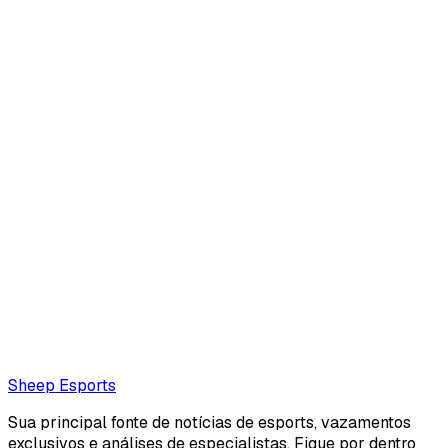
Ilyas Marchoude (Editor)
Moroccan journalist for Sheep Esports
Also read:
Sources: Jeskla set to join Vivo Keyd Stars in
the CBLOL
Loading...
Loading...
Sheep Esports
Sua principal fonte de notícias de esports, vazamentos
exclusivos e análises de especialistas. Fique por dentro