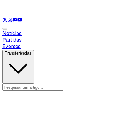
Ver apenas
VAL
Ver apenas
CS
Ver apenas
RL
Notícias
Partidas
Eventos
Transferências