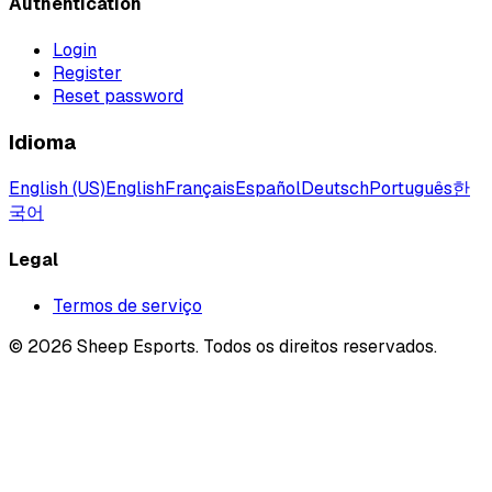
Authentication
Login
Register
Reset password
Idioma
English (US)
English
Français
Español
Deutsch
Português
한
국어
Legal
Termos de serviço
©
2026
Sheep Esports.
Todos os direitos reservados.