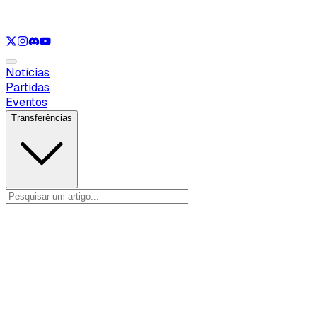
Ver apenas
LOL
Ver apenas
VAL
Ver apenas
CS
Ver apenas
RL
Notícias
Partidas
Eventos
Transferências