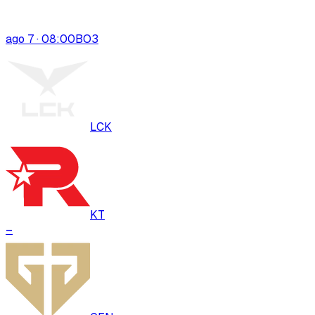
ago 7 · 08:00
BO
3
LCK
KT
–