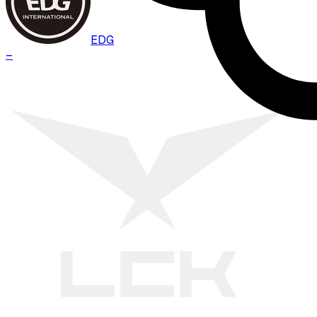
EDG
–