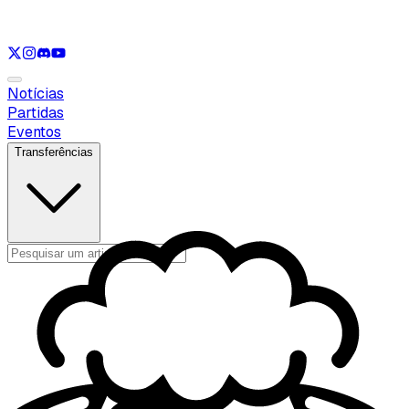
Ver apenas
LOL
Ver apenas
VAL
Ver apenas
CS
Ver apenas
RL
Notícias
Partidas
Eventos
Transferências