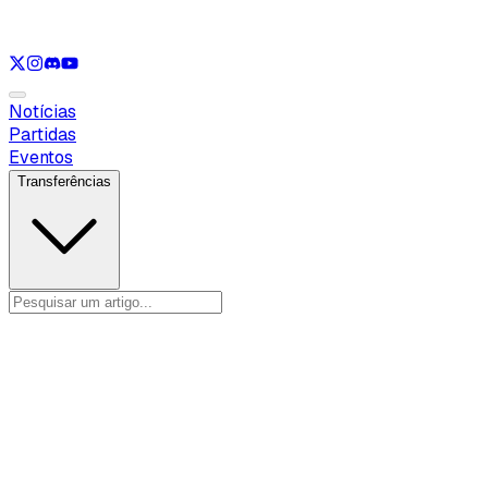
Ver apenas
LOL
Ver apenas
VAL
Ver apenas
CS
Ver apenas
RL
Notícias
Partidas
Eventos
Transferências