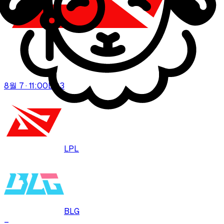
8월 7 · 11:00
BO
3
LPL
BLG
–