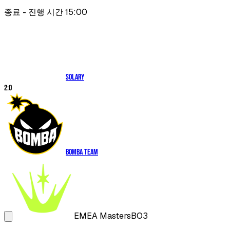
종료 - 진행 시간 15:00
Solary
2
:
0
Bomba Team
EMEA Masters
BO3