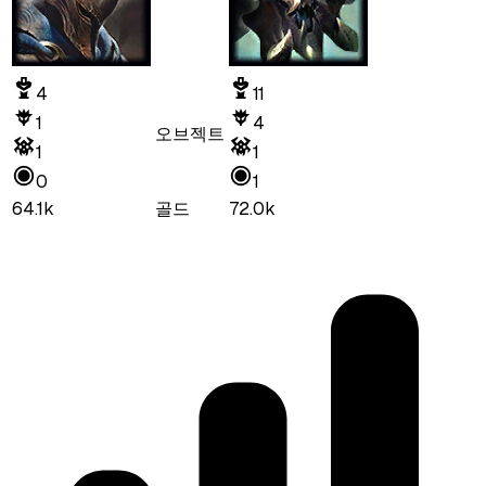
4
11
1
4
오브젝트
1
1
0
1
64.1k
골드
72.0k