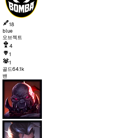
18
blue
오브젝트
4
1
1
골드
64.1k
밴