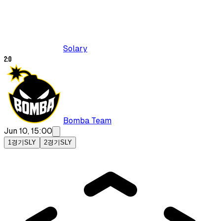
Solary
2
:
0
Bomba Team
Jun 10, 15:00
1경기
SLY
2경기
SLY