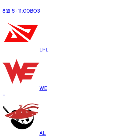
8월 6 · 11:00
BO
3
LPL
WE
–
AL