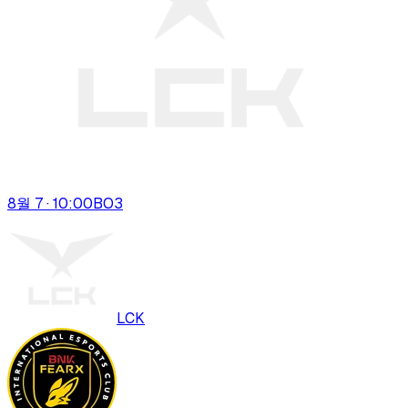
8월 7 · 10:00
BO
3
LCK