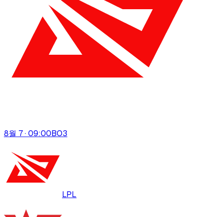
8월 7 · 09:00
BO
3
LPL