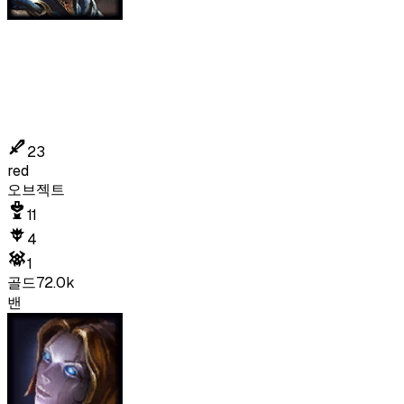
23
red
오브젝트
11
4
1
골드
72.0k
밴