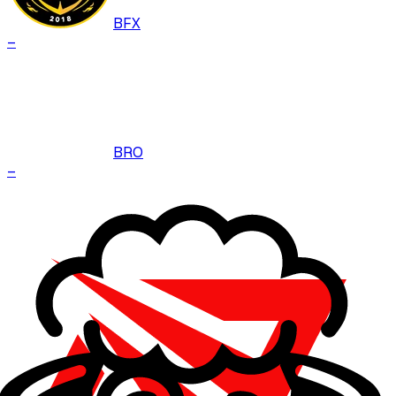
BFX
–
BRO
–