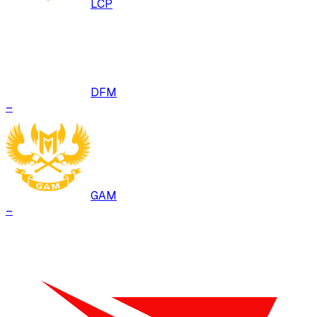
LCP
DFM
–
GAM
–