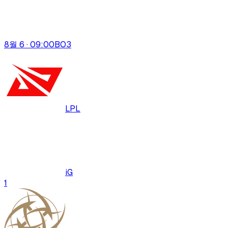
8월 6 · 09:00
BO
3
LPL
iG
1