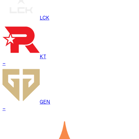
LCK
KT
–
GEN
–