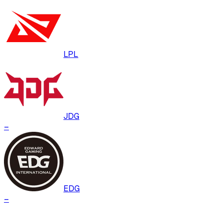
LPL
JDG
–
EDG
–