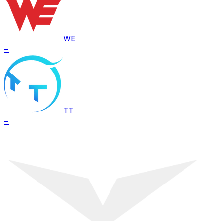
WE
–
TT
–