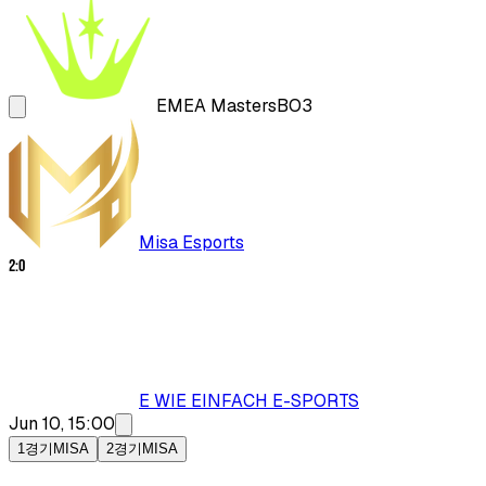
EMEA Masters
BO3
Misa Esports
2
:
0
E WIE EINFACH E-SPORTS
Jun 10, 15:00
1경기
MISA
2경기
MISA