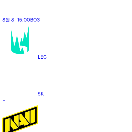
8월 8 · 15:00
BO
3
LEC
SK
–