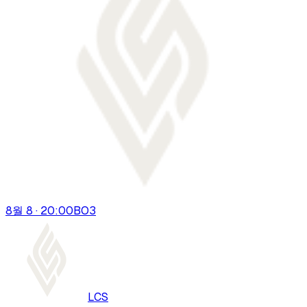
8월 8 · 20:00
BO
3
LCS