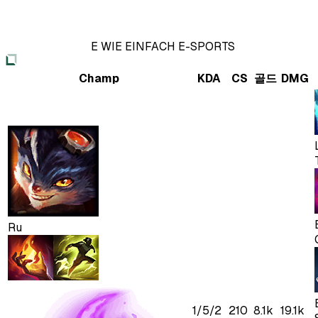
E WIE EINFACH E-SPORTS
Champ
KDA
CS
골드
DMG
Ru
1
/
5
/
2
210
8.1k
19.1k