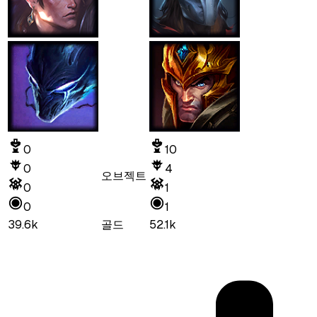
0
10
0
4
오브젝트
0
1
0
1
39.6k
골드
52.1k