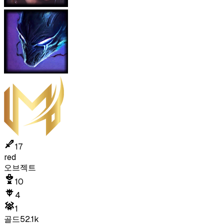
17
red
오브젝트
10
4
1
골드
52.1k