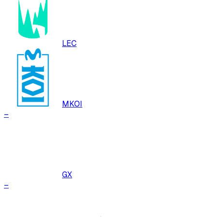
LEC
MKOI
–
GX
–