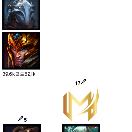
39.6k
골드
52.1k
17
5