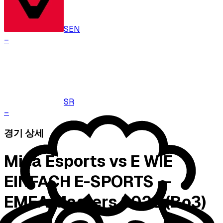
SEN
–
SR
–
경기 상세
Misa Esports vs E WIE
EINFACH E-SPORTS —
EMEA Masters 2026 (Bo3)