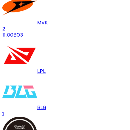
MVK
2
11:00
BO
3
LPL
BLG
1