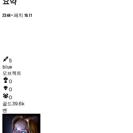
요약
23:44
•
패치
16.11
5
blue
오브젝트
0
0
0
골드
39.6k
밴