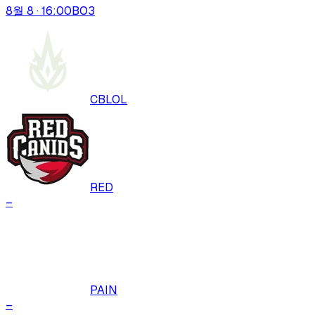
8월 8 · 16:00
BO
3
CBLOL
RED
–
PAIN
–