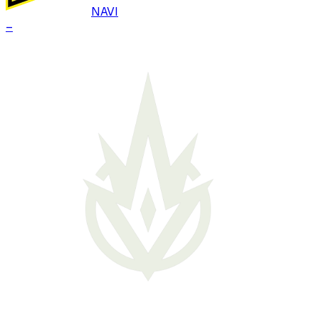
NAVI
–