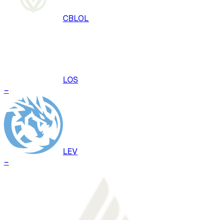
CBLOL
LOS
–
LEV
–