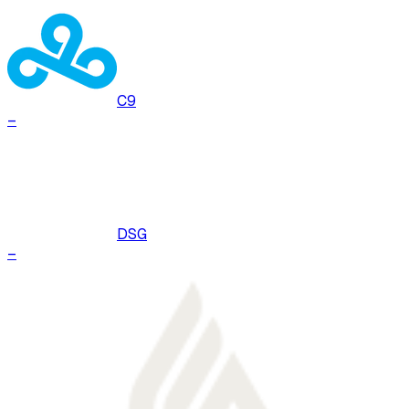
C9
–
DSG
–