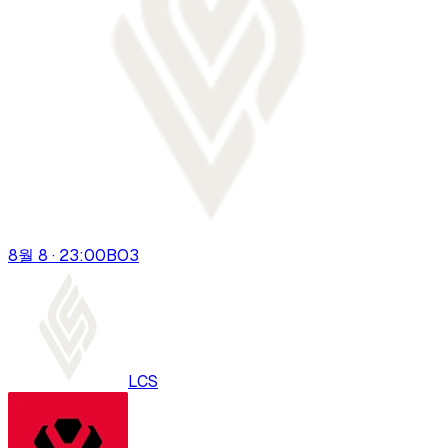
8월 8 · 23:00
BO
3
LCS