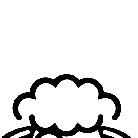
Brieuc "LEC Wooloo" Seeger
In 2019, I first appeared on Twitter as LEC Wooloo, sharing
random roster rumors. Over time, I learned to become
reliabl...
Also read:
Sources: Keduii set to return to the LFL with
Joblife