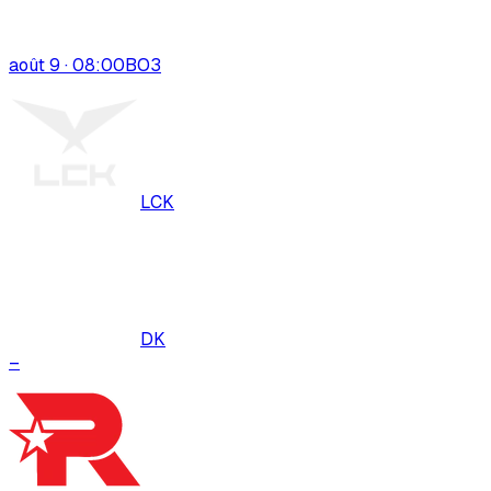
août 9 · 08:00
BO
3
LCK
DK
–