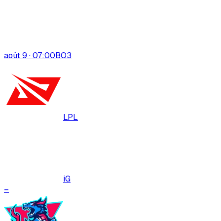
août 9 · 07:00
BO
3
LPL
iG
–