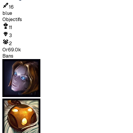
16
blue
Objectifs
11
3
2
Or
69.0k
Bans