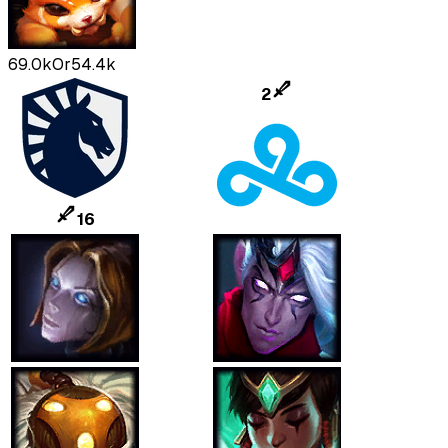
69.0k
Or
54.4k
2
16