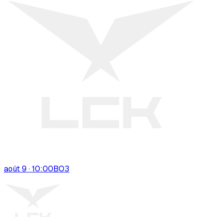
août 9 · 10:00
BO
3