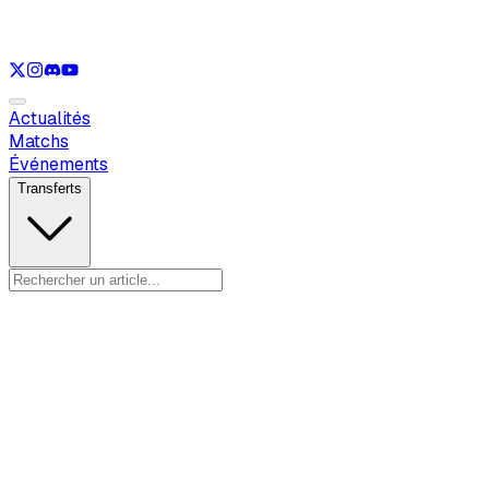
Voir uniquement
LOL
Voir uniquement
VAL
Voir uniquement
RL
Actualités
Matchs
Événements
Transferts