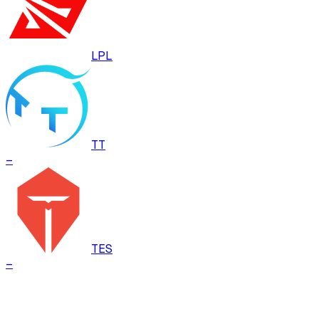
LPL
TT
–
TES
–