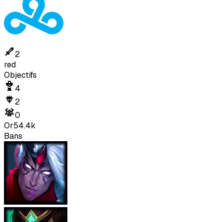
2
red
Objectifs
4
2
0
Or
54.4k
Bans