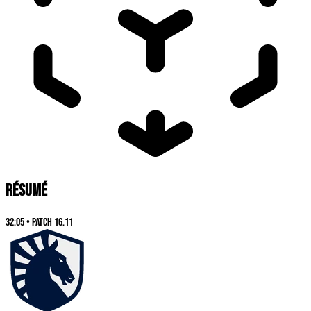
RÉSUMÉ
32:05
•
Patch
16.11