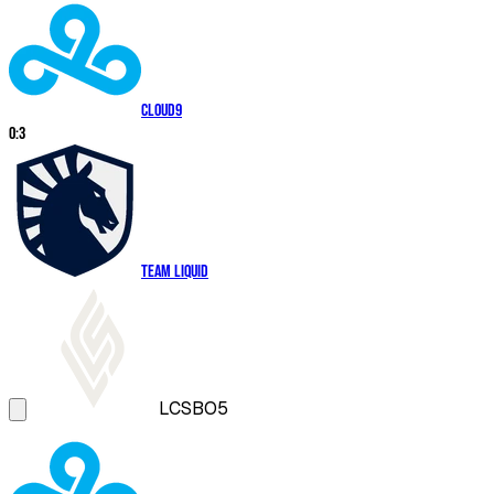
Cloud9
0
:
3
Team Liquid
LCS
BO5