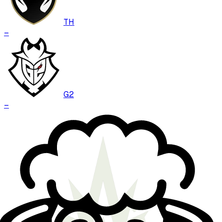
TH
–
G2
–