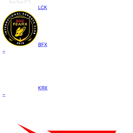
LCK
BFX
–
KRX
–