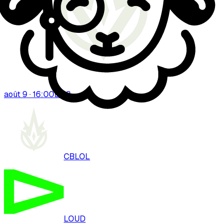
août 9 · 16:00
BO
3
CBLOL
LOUD