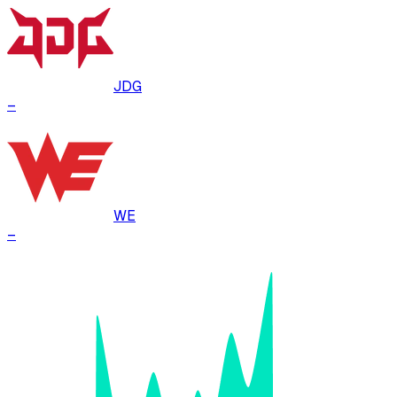
JDG
–
WE
–