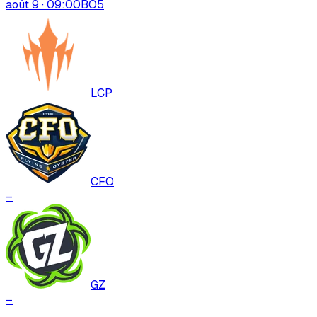
août 9 · 09:00
BO
5
LCP
CFO
–
GZ
–