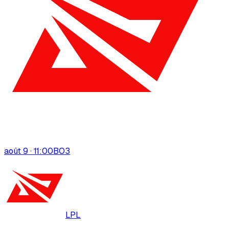
août 9 · 11:00
BO
3
LPL