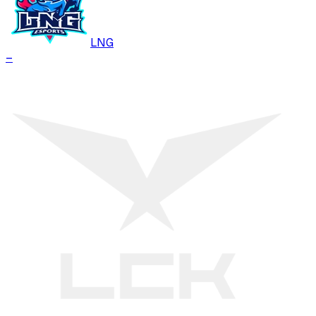
LNG
–