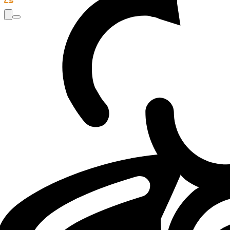
Loading...
Loading...
LOL
EWC
NEWS
21.05.26 - 09:00
21.05.2026 - 09:00
·
2
m
2
minutes de lectu
Par
Mathéo "Maffeoh" Gorlier
Qualified teams for League of Legends a
Sheep Esports summarizes for you the sixteen teams that wil