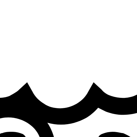
re
·
t Esport World Cup 2026
l participate in the Esports World Cup qualified in the comi