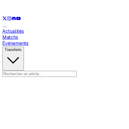
Voir uniquement
LOL
Voir uniquement
VAL
Voir uniquement
RL
Actualités
Matchs
Événements
Transferts