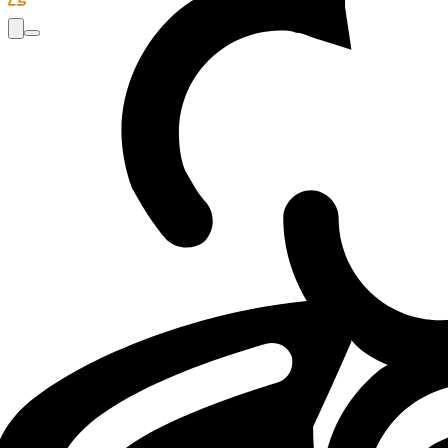
Loading...
Loading...
CS2
NEWS
04.08.25 - 10:00
04.08.2025 - 10:00
·
2
m
2
minutes de lect
Par
Corentin Phalip
CS2: Cologne to host the first 2026 Majo
ESL announces the CS2 Major 2026 in Cologne, set for June 