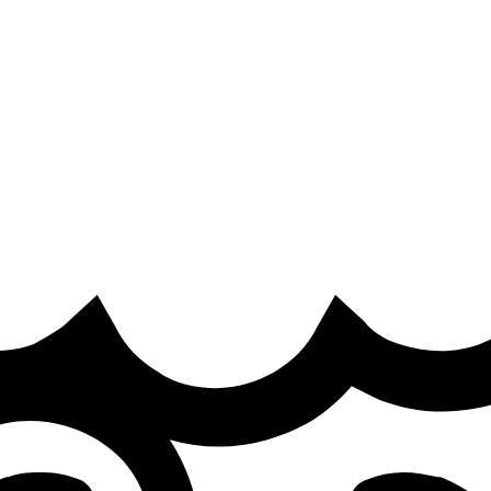
ure
·
r at the LANXESS Arena
2–21 with playoffs at LANXESS Arena. 32 teams, one trophy, 