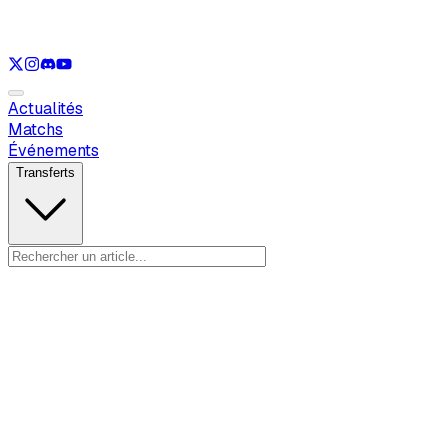
Voir uniquement
LOL
Voir uniquement
VAL
Voir uniquement
RL
Actualités
Matchs
Événements
Transferts