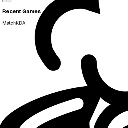
Recent Games
Match
KDA
W
vs
Ruddy Corporation
L
vs
Bulldog Esports