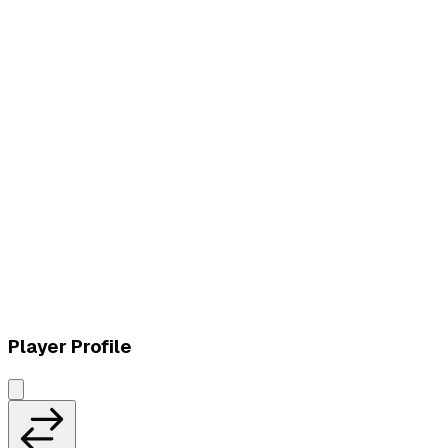
W
vs
La BOMBAS
W
vs
Lundqvist Lightside
Player Profile