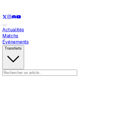
Voir uniquement
LOL
Voir uniquement
VAL
Voir uniquement
CS
Voir u
Actualités
Matchs
Événements
Transferts