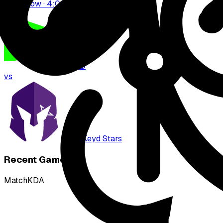
Tomorrow · 4:00 PM
LOUD
vs
Vivo Keyd Stars
Recent Games
Match
KDA