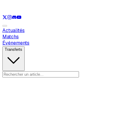
Voir uniquement
LOL
Voir uniquement
VAL
Voir uniquement
CS
Voir u
Actualités
Matchs
Événements
Transferts