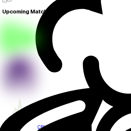
Upcoming Match
CBLOL
Bo
3