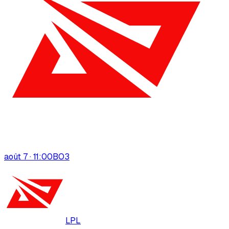
août 7 · 11:00
BO
3
LPL