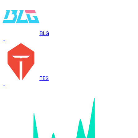
BLG
–
TES
–