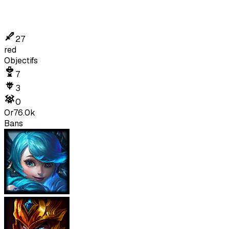
27
red
Objectifs
7
3
0
Or
76.0k
Bans