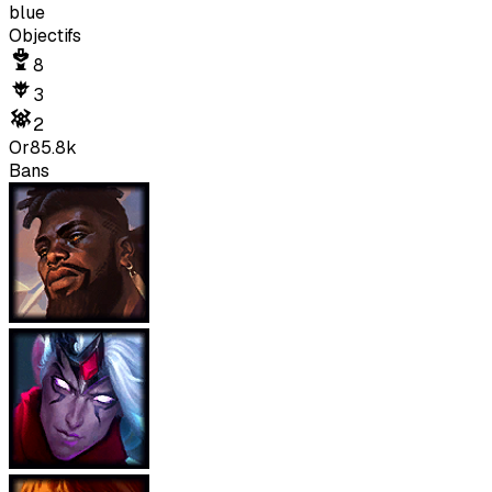
blue
Objectifs
8
3
2
Or
85.8k
Bans