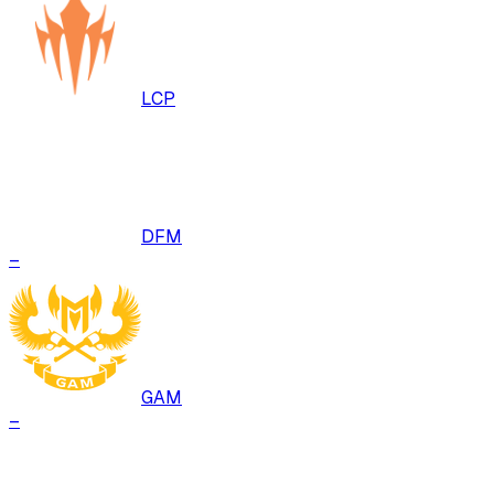
LCP
DFM
–
GAM
–