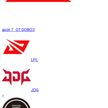
août 7 · 07:00
BO
3
LPL
JDG
–