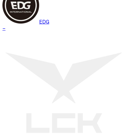
EDG
–