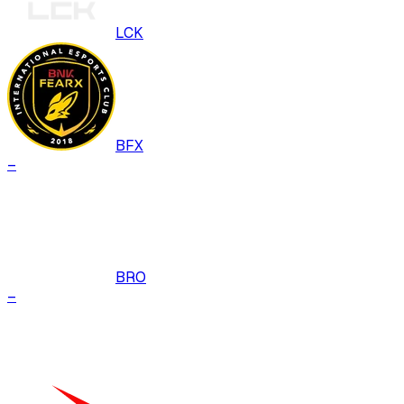
LCK
BFX
–
BRO
–