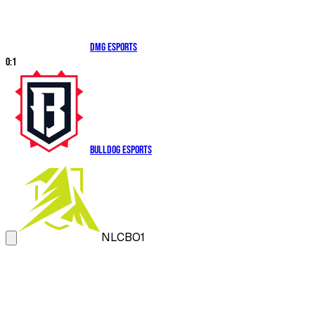
DMG Esports
0
:
1
Bulldog Esports
NLC
BO1