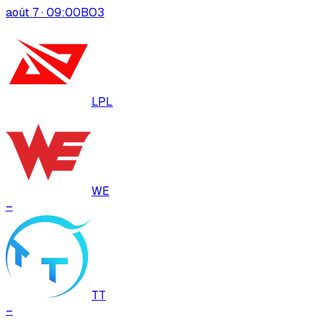
août 7 · 09:00
BO
3
LPL
WE
–
TT
–