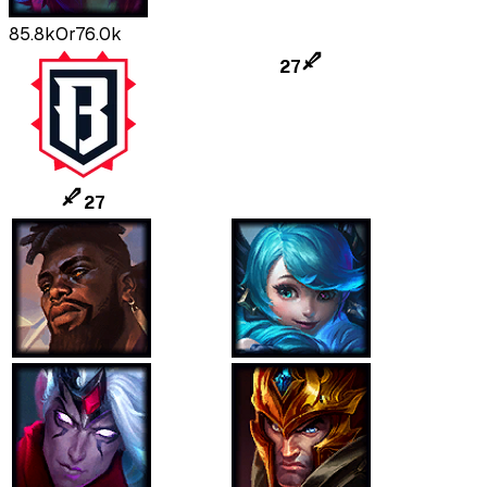
85.8k
Or
76.0k
27
27