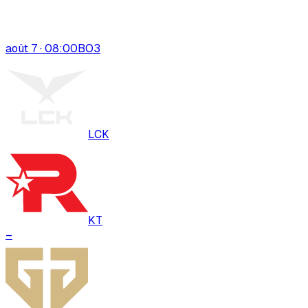
août 7 · 08:00
BO
3
LCK
KT
–