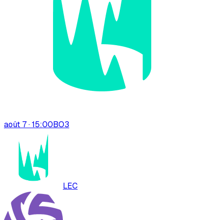
août 7 · 15:00
BO
3
LEC