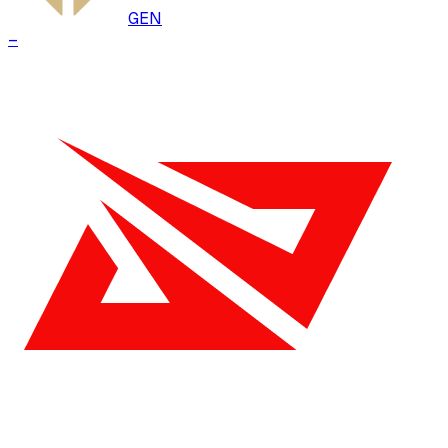
GEN
–