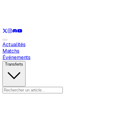
Voir uniquement
LOL
Voir uniquement
VAL
Voir uniquement
CS
Voir uniquement
RL
Actualités
Matchs
Événements
Transferts