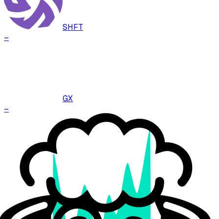
SHFT
–
GX
–