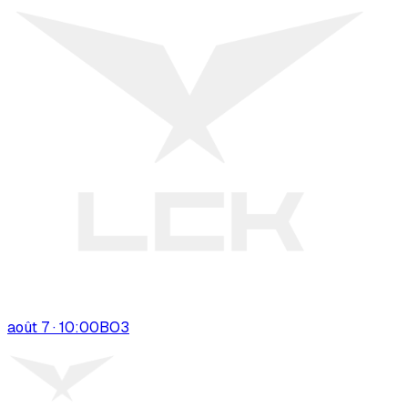
août 7 · 10:00
BO
3