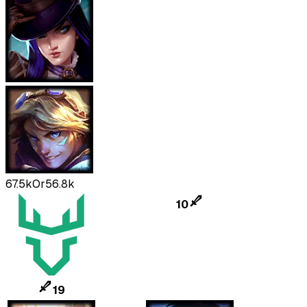
67.5k
Or
56.8k
10
19