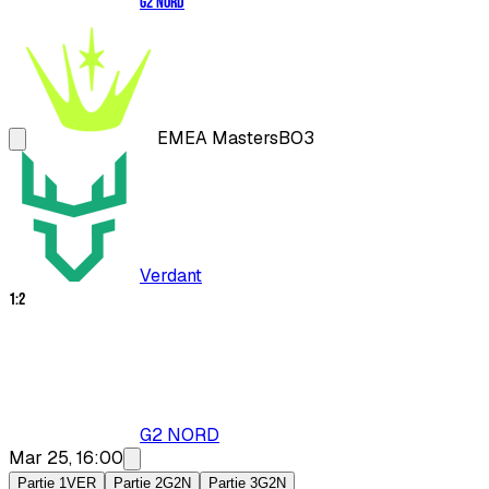
G2 NORD
EMEA Masters
BO3
Verdant
1
:
2
G2 NORD
Mar 25, 16:00
Partie 1
VER
Partie 2
G2N
Partie 3
G2N