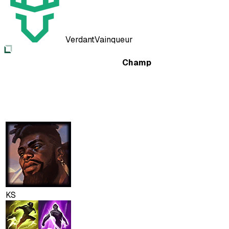
Verdant
Vainqueur
Champ
KS