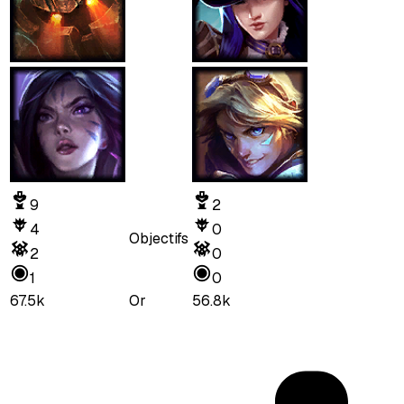
9
2
4
0
Objectifs
2
0
1
0
67.5k
Or
56.8k