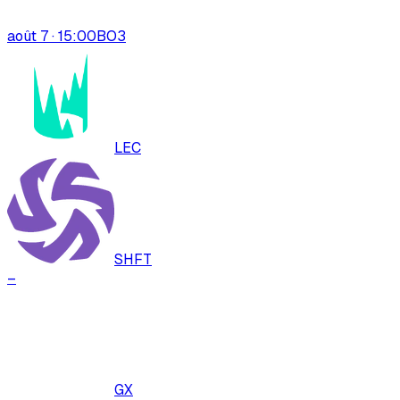
août 7 · 15:00
BO
3
LEC
SHFT
–
GX