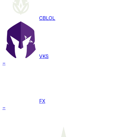
CBLOL
VKS
–
FX
–