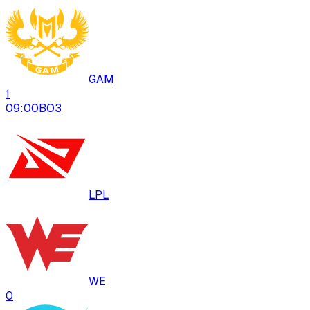
GAM
1
09:00
BO
3
LPL
WE
0