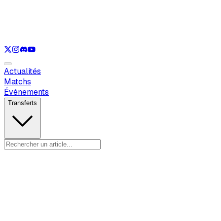
Voir uniquement
LOL
Voir uniquement
VAL
Voir uniquement
CS
Voir uniquement
RL
Actualités
Matchs
Événements
Transferts