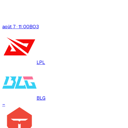
août 7 · 11:00
BO
3
LPL
BLG
–