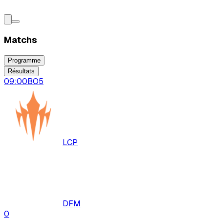
Matchs
Programme
Résultats
09:00
BO
5
LCP
DFM
0