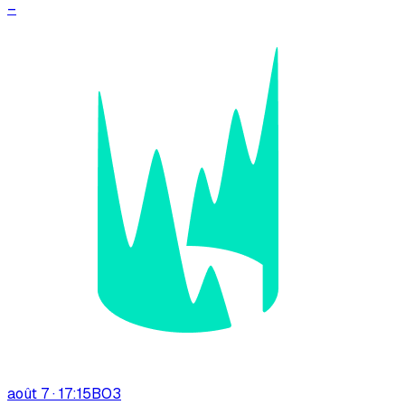
–
août 7 · 17:15
BO
3