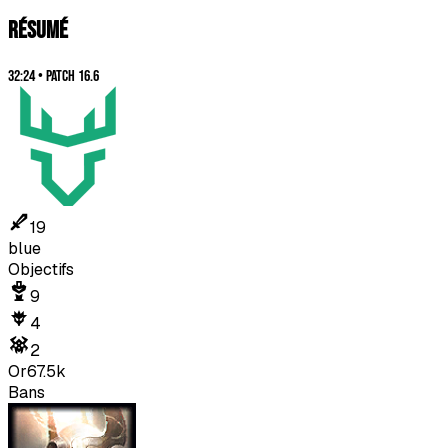
RÉSUMÉ
32:24
•
Patch
16.6
19
blue
Objectifs
9
4
2
Or
67.5k
Bans