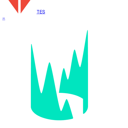
TES
–