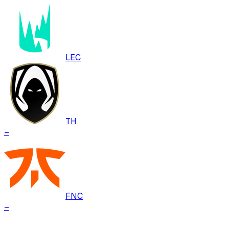
LEC
TH
–
FNC
–