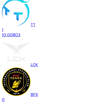
TT
1
10:00
BO
3
LCK
BFX
0