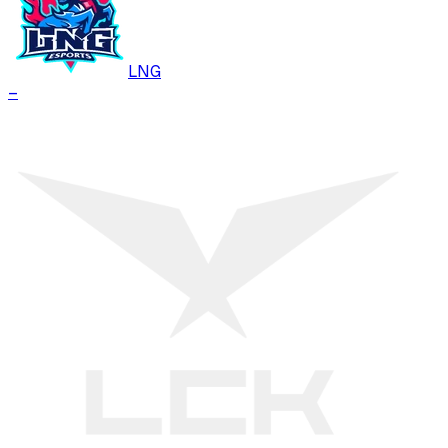
LNG
–