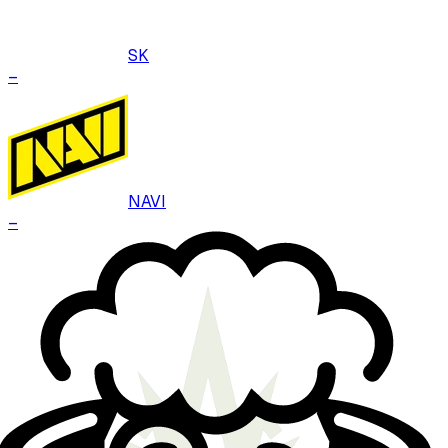
SK
–
NAVI
–