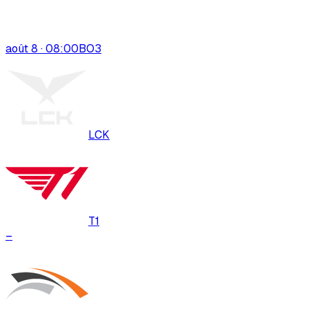
août 8 · 08:00
BO
3
LCK
T1
–