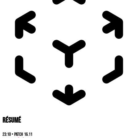
RÉSUMÉ
23:10
•
Patch
16.11