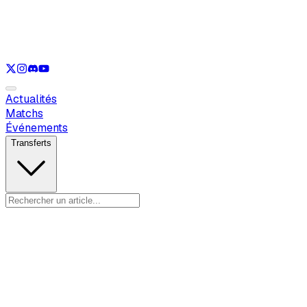
Voir uniquement
LOL
Voir uniquement
VAL
Voir uniquement
CS
Voir uniquement
RL
Actualités
Matchs
Événements
Transferts