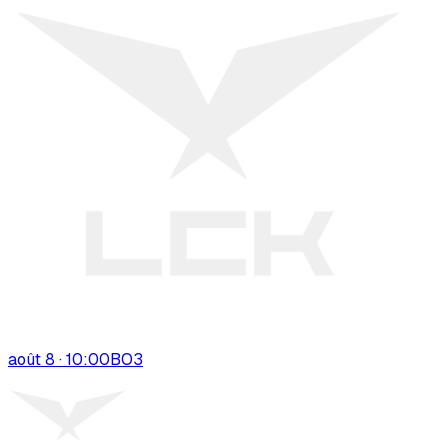
août 8 · 10:00
BO
3