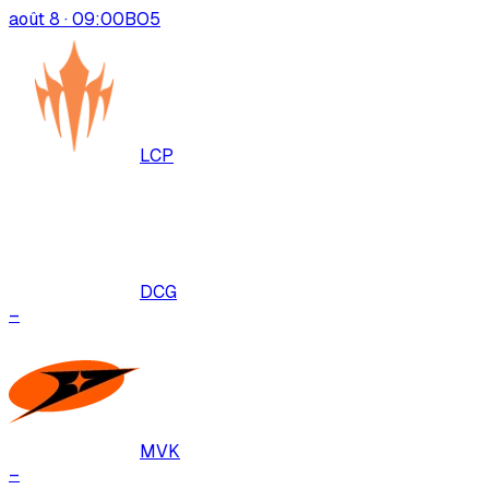
août 8 · 09:00
BO
5
LCP
DCG
–
MVK
–