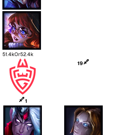
51.4k
Or
52.4k
19
1