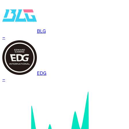
BLG
–
EDG
–