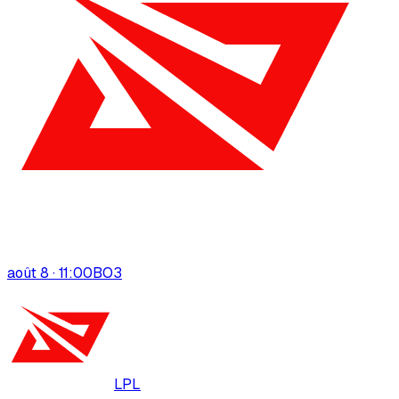
août 8 · 11:00
BO
3
LPL