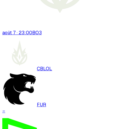
août 7 · 23:00
BO
3
CBLOL
FUR
–