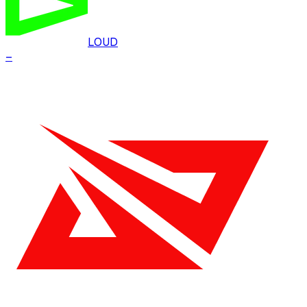
LOUD
–