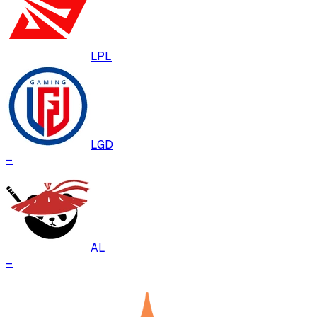
LPL
LGD
–
AL
–