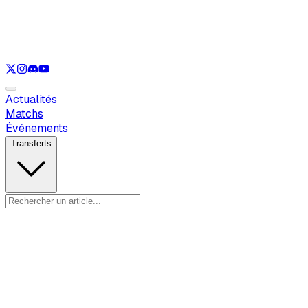
Voir uniquement
LOL
Voir uniquement
VAL
Voir uniquement
CS
Voir uniquement
RL
Actualités
Matchs
Événements
Transferts