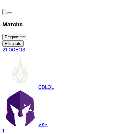
Matchs
Programme
Résultats
21:00
BO
3
CBLOL
VKS
1