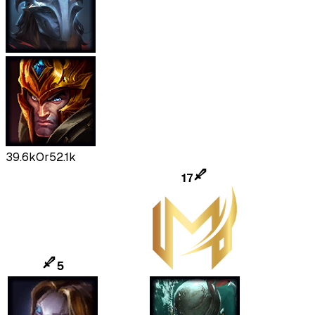
39.6k
Or
52.1k
17
5