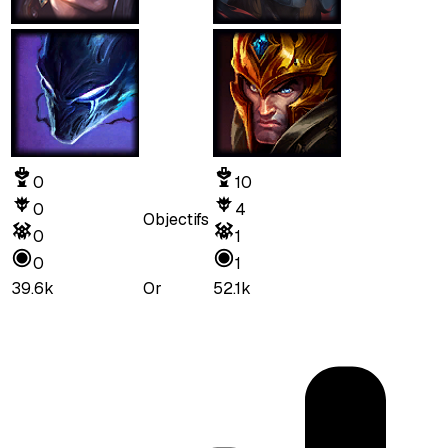
0
10
0
4
Objectifs
0
1
0
1
39.6k
Or
52.1k