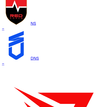
NS
–
DNS
–