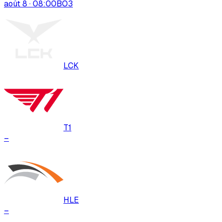
août 8 · 08:00
BO
3
LCK
T1
–
HLE
–