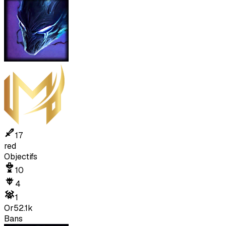
17
red
Objectifs
10
4
1
Or
52.1k
Bans