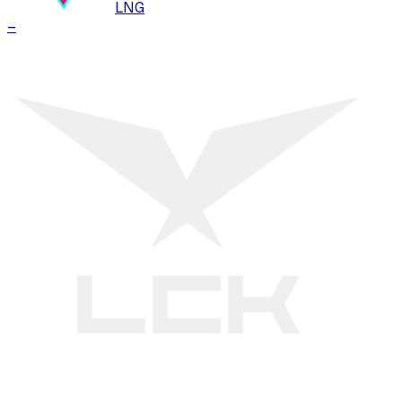
LNG
–