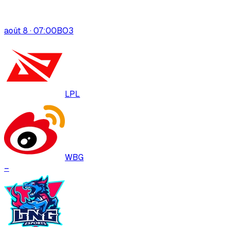
août 8 · 07:00
BO
3
LPL
WBG
–