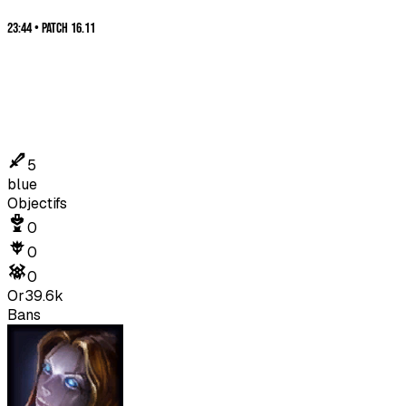
23:44
•
Patch
16.11
5
blue
Objectifs
0
0
0
Or
39.6k
Bans