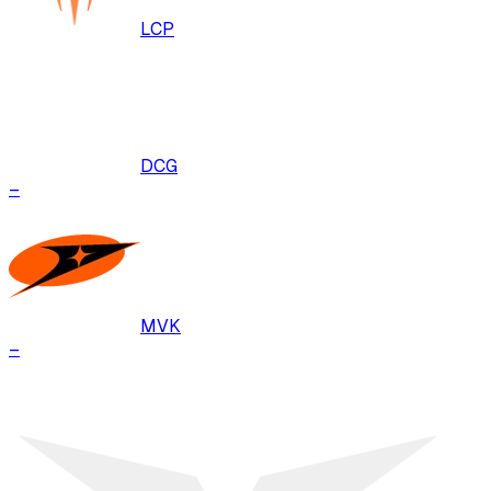
LCP
DCG
–
MVK
–