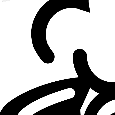
Loading...
Loading...
LOL
LES
TH
08.05.26 - 13:15
08.05.2026 - 13:15
·
4
m
4
minutes de lectur
Par
Marian "Eros" Stoica
et autres
Sources: Lurox set to join Team Heretics
Lurox will join Team Heretics Academy next week to replace