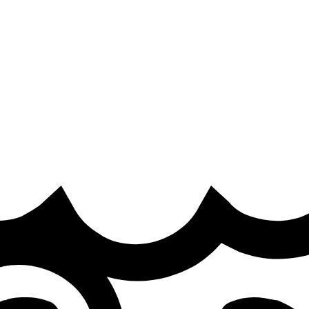
e
·
 Academy in LES
 Daglas, who previously held the spot in LES and LEC.