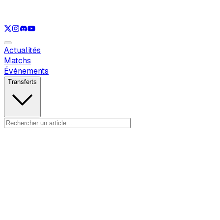
Voir uniquement
LOL
Voir uniquement
VAL
Voir uniquement
CS
Voir u
Actualités
Matchs
Événements
Transferts