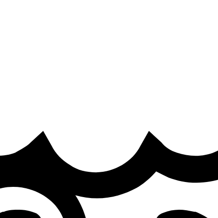
re
·
t
 the LFL for the Summer Split.