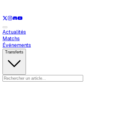
Voir uniquement
LOL
Voir uniquement
VAL
Voir uniquement
CS
Voir u
Actualités
Matchs
Événements
Transferts