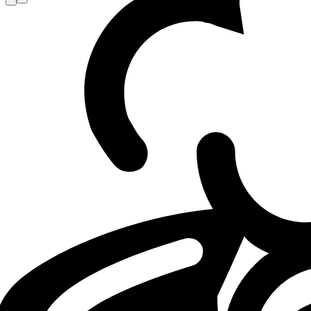
Loading...
Loading...
LOL
JL
LFL
01.06.26 - 08:02
01.06.2026 - 08:02
·
3
m
3
minutes de lectu
Par
Mathéo "Maffeoh" Gorlier
3XA joins Joblife for the LFL Summer Spli
3XA will form the new botlane of Joblife alongside Mersa in