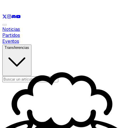
Ver solo
LOL
Ver solo
VAL
Ver solo
CS
Ver solo
RL
Noticias
Partidos
Eventos
Transferencias