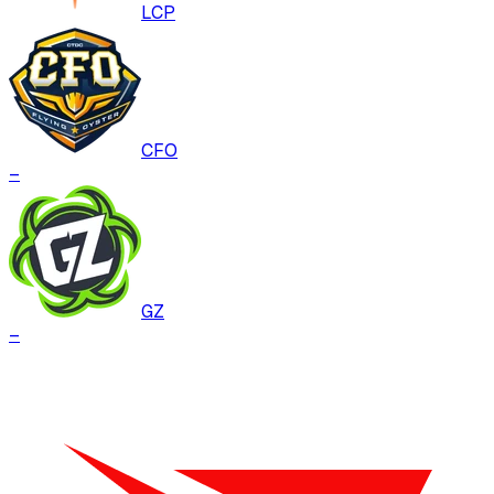
LCP
CFO
–
GZ
–