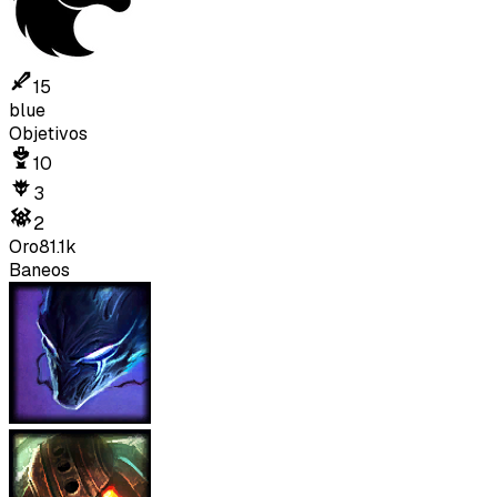
15
blue
Objetivos
10
3
2
Oro
81.1k
Baneos