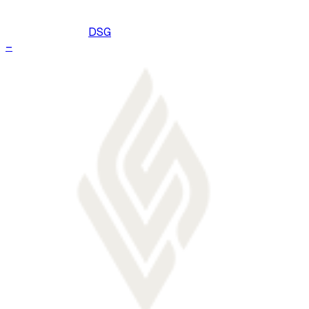
DSG
–