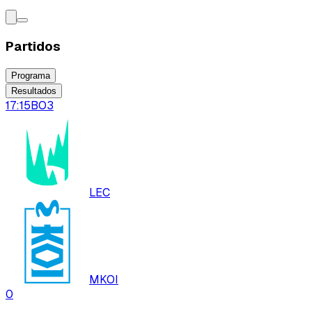
Partidos
Programa
Resultados
17:15
BO
3
LEC
MKOI
0