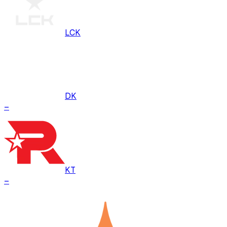
LCK
DK
–
KT
–