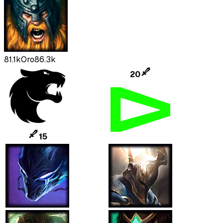
81.1k
Oro
86.3k
20
15