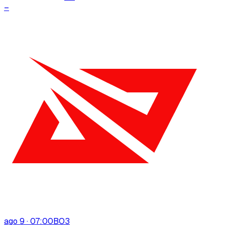
–
ago 9 · 07:00
BO
3