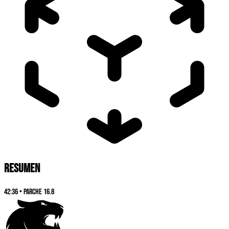
RESUMEN
42:36
•
Parche
16.8