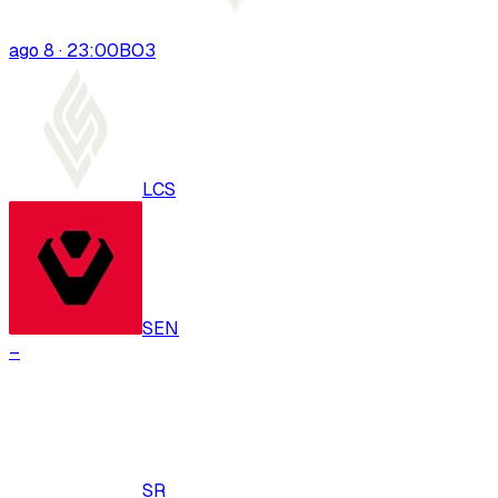
ago 8 · 23:00
BO
3
LCS
SEN
–
SR