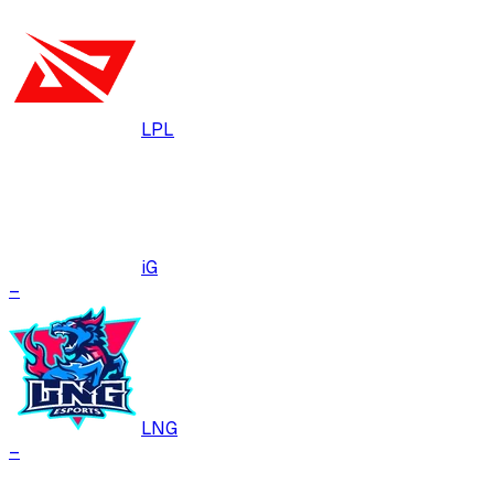
LPL
iG
–
LNG
–