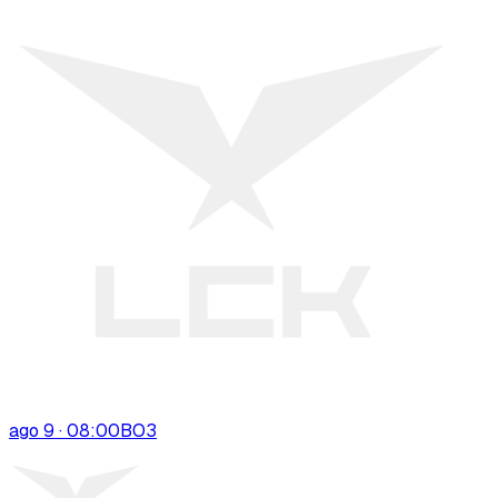
ago 9 · 08:00
BO
3