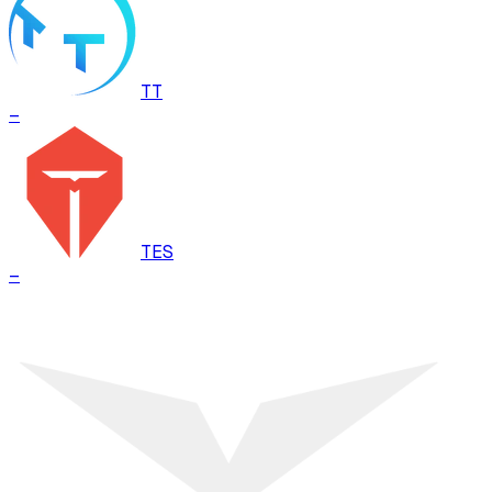
TT
–
TES
–