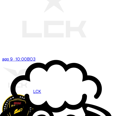
ago 9 · 10:00
BO
3
LCK