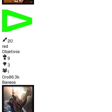
20
red
Objetivos
9
3
1
Oro
86.3k
Baneos