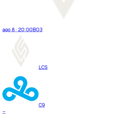
ago 8 · 20:00
BO
3
LCS
C9
–