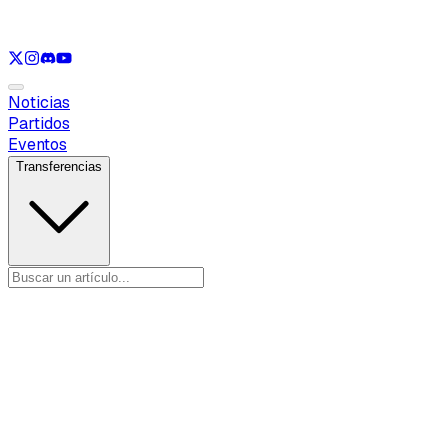
Ver solo
LOL
Ver solo
VAL
Ver solo
CS
Ver solo
RL
Noticias
Partidos
Eventos
Transferencias