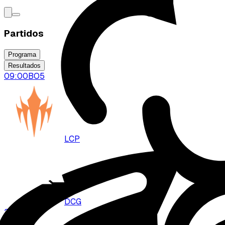
Partidos
Programa
Resultados
09:00
BO
5
LCP
DCG
2