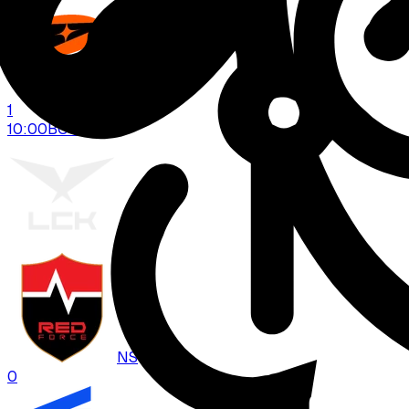
MVK
1
10:00
BO
3
LCK
NS
0