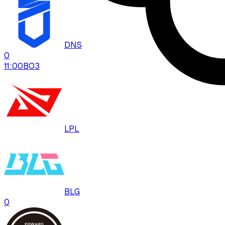
DNS
0
11:00
BO
3
LPL
BLG
0