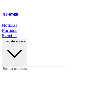
Ver solo
LOL
Ver solo
VAL
Ver solo
CS
Ver solo
RL
Noticias
Partidos
Eventos
Transferencias