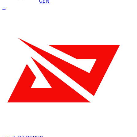
GEN
–