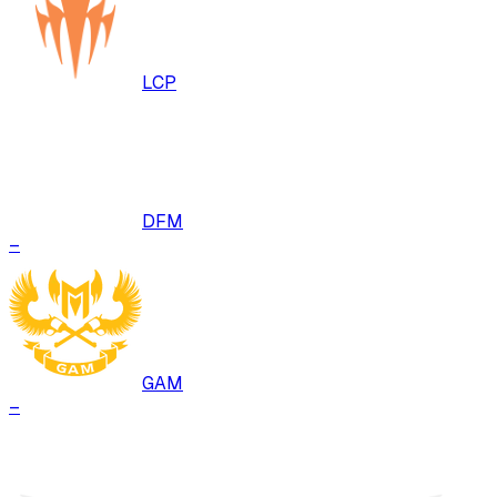
LCP
DFM
–
GAM
–