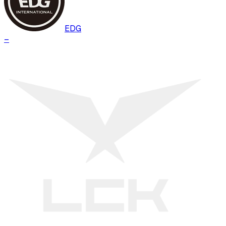
EDG
–