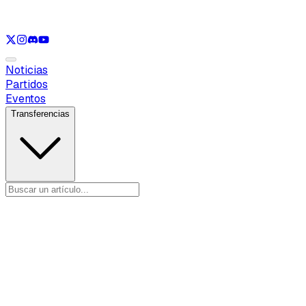
Ver solo
LOL
Ver solo
VAL
Ver solo
CS
Ver solo
RL
Noticias
Partidos
Eventos
Transferencias