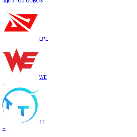
ago 7 · 09:00
BO
3
LPL
WE
–
TT
–