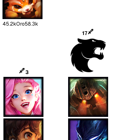
45.2k
Oro
58.3k
17
3