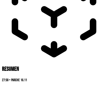
RESUMEN
27:58
•
Parche
16.11