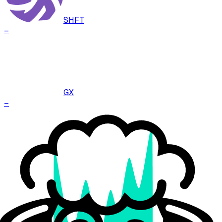
SHFT
–
GX
–