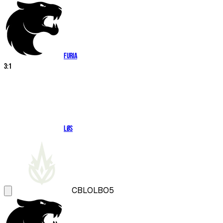
FURIA
3
:
1
LØS
CBLOL
BO5