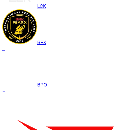
LCK
BFX
–
BRO
–