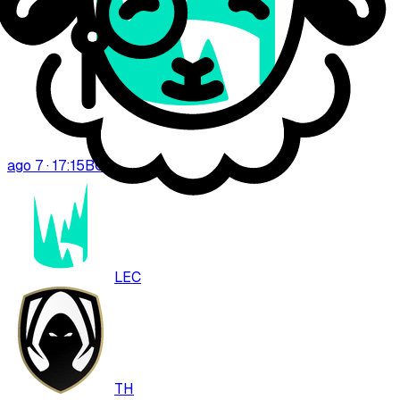
ago 7 · 17:15
BO
3
LEC
TH