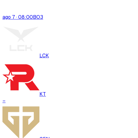
ago 7 · 08:00
BO
3
LCK
KT
–