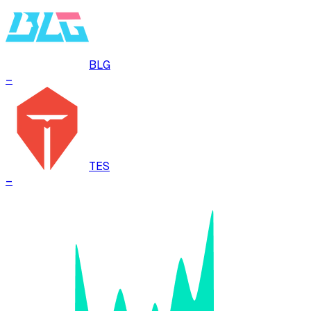
BLG
–
TES
–