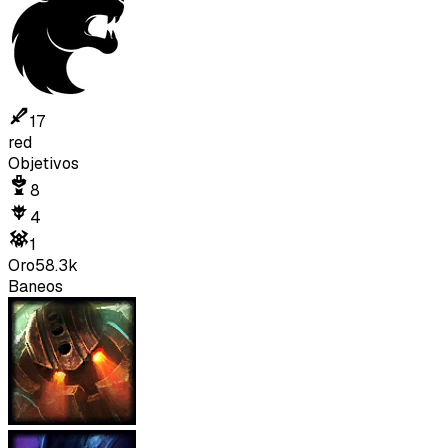
17
red
Objetivos
8
4
1
Oro
58.3k
Baneos