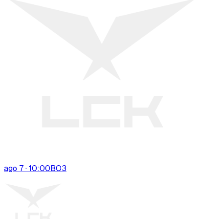
ago 7 · 10:00
BO
3