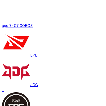
ago 7 · 07:00
BO
3
LPL
JDG
–