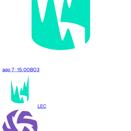
ago 7 · 15:00
BO
3
LEC