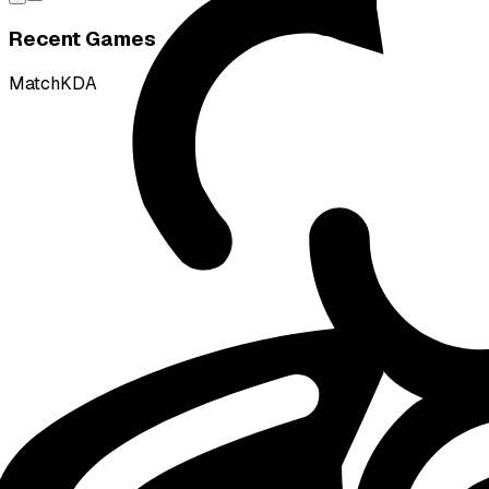
Recent Games
Match
KDA
L
vs
paiN Gaming
L
vs
paiN Gaming