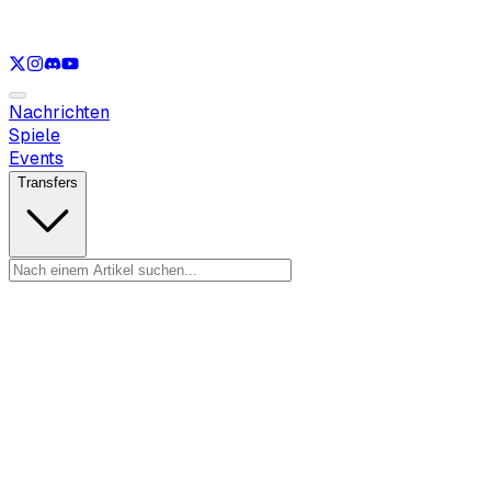
Nur anzeigen
LOL
Nur anzeigen
VAL
Nur anzeigen
CS
Nur anzeigen
R
Nachrichten
Spiele
Events
Transfers