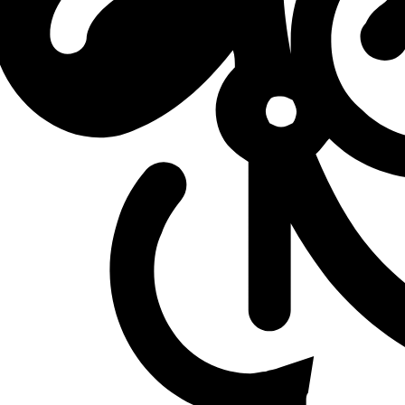
L
vs
Fluxo W7M
L
vs
Fluxo W7M