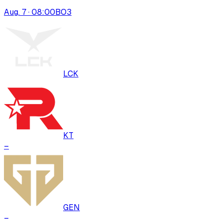
Aug. 7 · 08:00
BO
3
LCK
KT
–
GEN
–