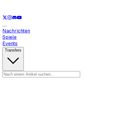
Nur anzeigen
LOL
Nur anzeigen
VAL
Nur anzeigen
CS
Nur anzeigen
R
Nachrichten
Spiele
Events
Transfers