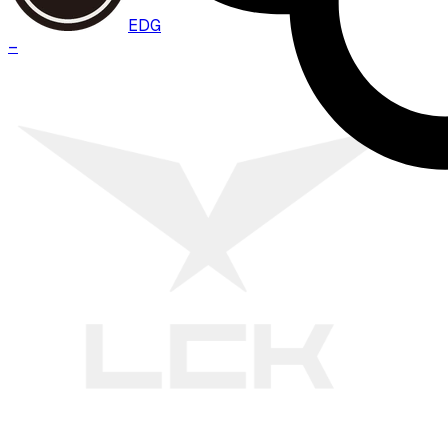
EDG
–