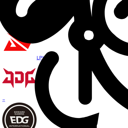
Aug. 7 · 07:00
BO
3
LPL
JDG
–