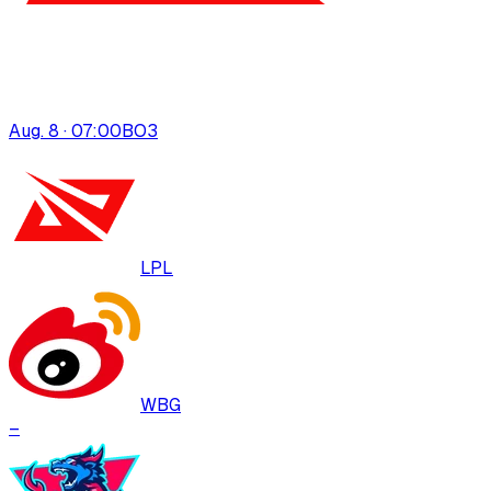
Aug. 8 · 07:00
BO
3
LPL
WBG
–