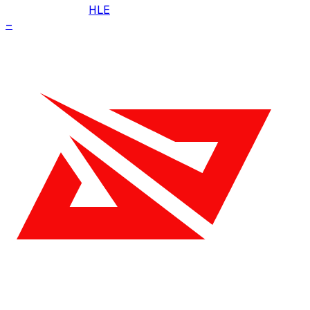
HLE
–