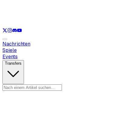
Nur anzeigen
LOL
Nur anzeigen
VAL
Nur anzeigen
CS
Nur anzeigen
RL
Nachrichten
Spiele
Events
Transfers