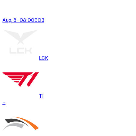
Aug. 8 · 08:00
BO
3
LCK
T1
–