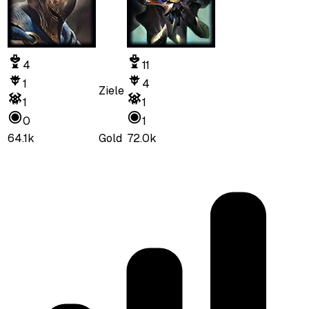
4
11
1
4
Ziele
1
1
0
1
64.1k
Gold
72.0k