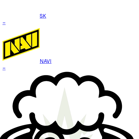
SK
–
NAVI
–