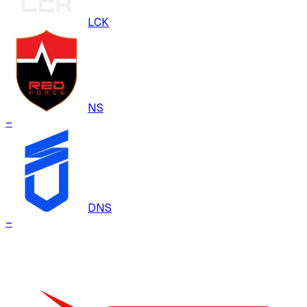
LCK
NS
–
DNS
–