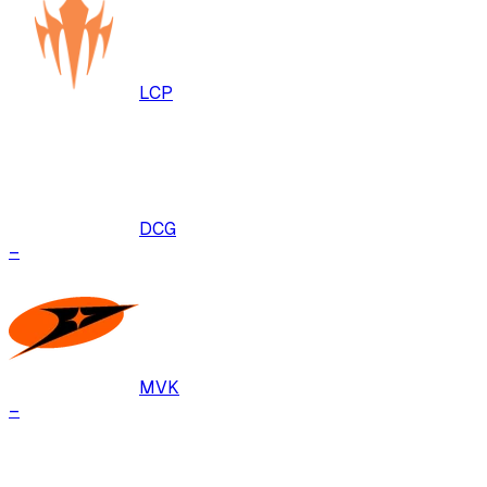
LCP
DCG
–
MVK
–