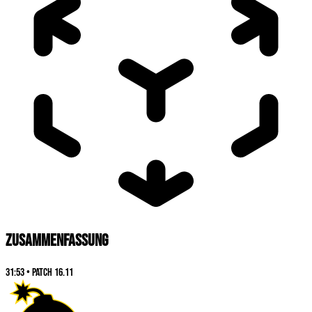
ZUSAMMENFASSUNG
31:53
•
Patch
16.11