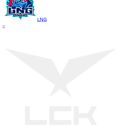
LNG
–