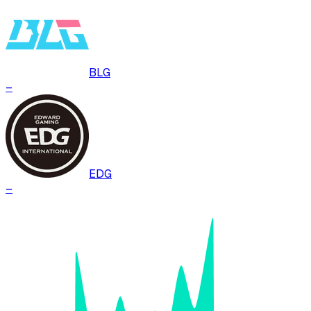
BLG
–
EDG
–