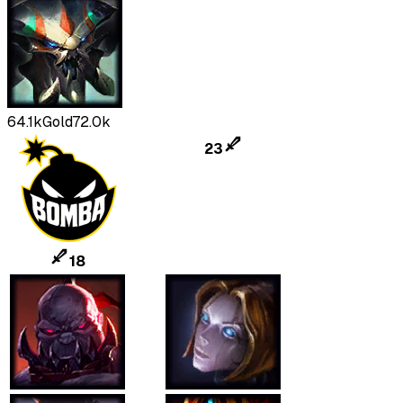
64.1k
Gold
72.0k
23
18