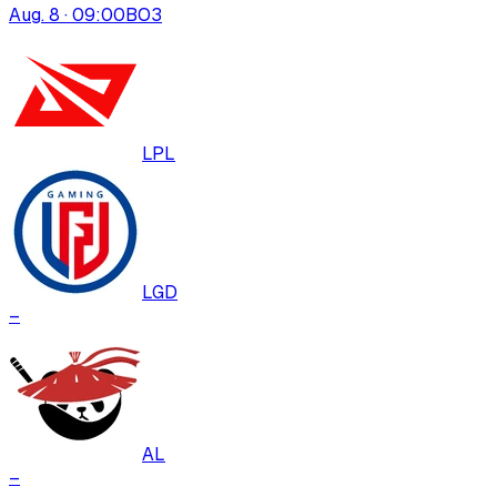
Aug. 8 · 09:00
BO
3
LPL
LGD
–
AL
–