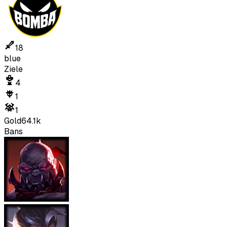
18
blue
Ziele
4
1
1
Gold
64.1k
Bans