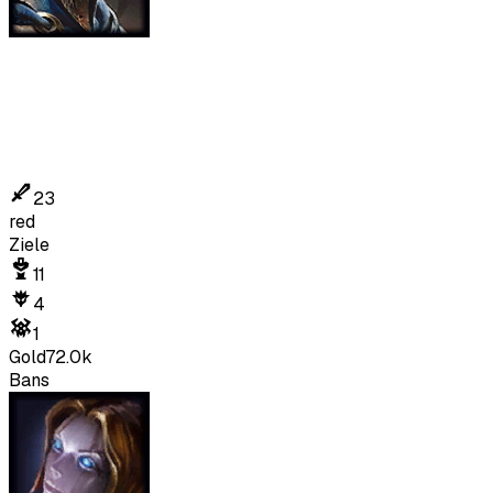
23
red
Ziele
11
4
1
Gold
72.0k
Bans