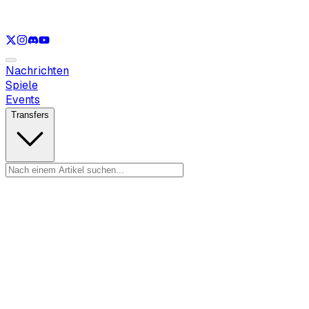
Nur anzeigen
LOL
Nur anzeigen
VAL
Nur anzeigen
CS
Nur anzeigen
R
Nachrichten
Spiele
Events
Transfers