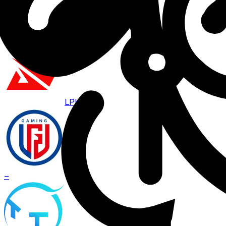
Aug. 6 · 07:00
BO
3
LPL
LGD
–