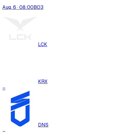
Aug. 6 · 08:00
BO
3
LCK
KRX
–
DNS
–