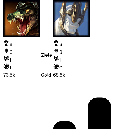
8
3
3
3
Ziele
1
1
1
0
73.5k
Gold
68.6k