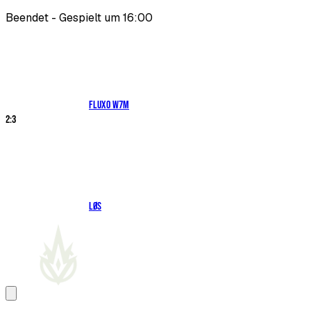
Beendet - Gespielt um 16:00
Fluxo W7M
2
:
3
LØS