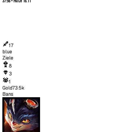
37:56
•
Patch
16.11
17
blue
Ziele
8
3
1
Gold
73.5k
Bans