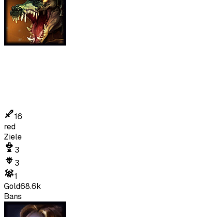
16
red
Ziele
3
3
1
Gold
68.6k
Bans