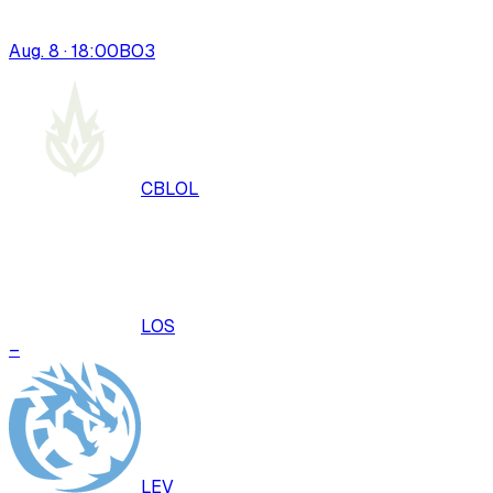
Aug. 8 · 18:00
BO
3
CBLOL
LOS
–
LEV