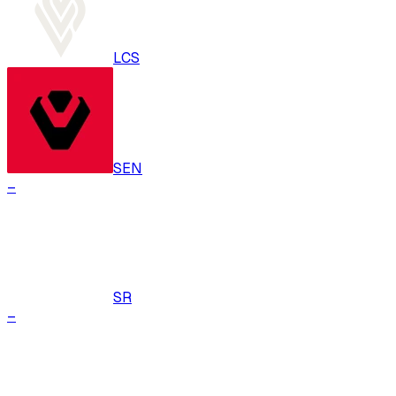
LCS
SEN
–
SR
–