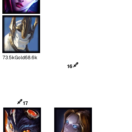
73.5k
Gold
68.6k
16
17