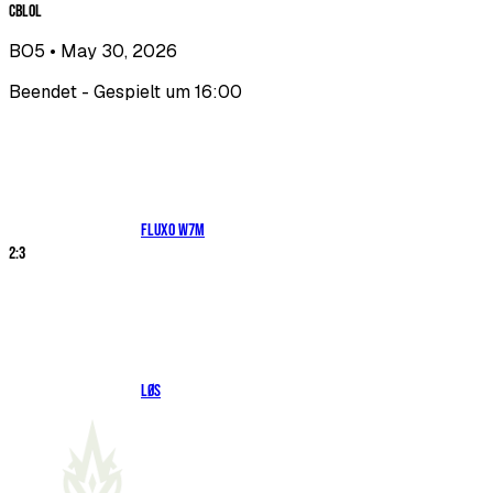
CBLOL
BO5
• May 30, 2026
Beendet - Gespielt um 16:00
Fluxo W7M
2
:
3
LØS