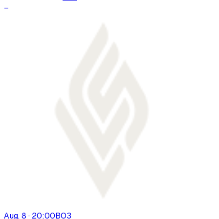
–
Aug. 8 · 20:00
BO
3