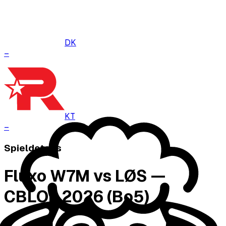
DK
–
KT
–
Spieldetails
Fluxo W7M vs LØS —
CBLOL 2026 (Bo5)