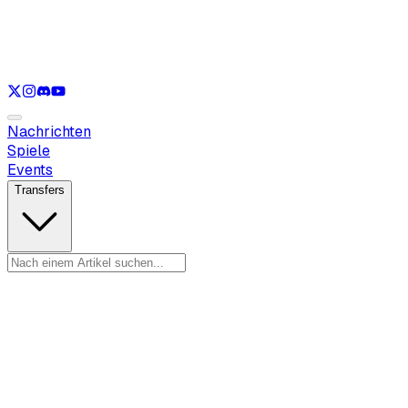
Nur anzeigen
LOL
Nur anzeigen
VAL
Nur anzeigen
CS
Nur anzeigen
RL
Nachrichten
Spiele
Events
Transfers