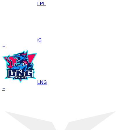
LPL
iG
–
LNG
–