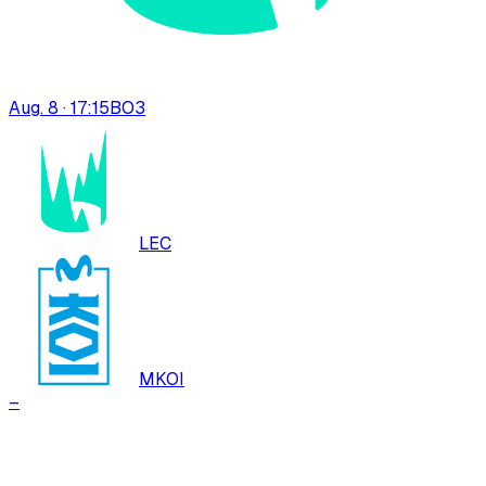
Aug. 8 · 17:15
BO
3
LEC
MKOI
–