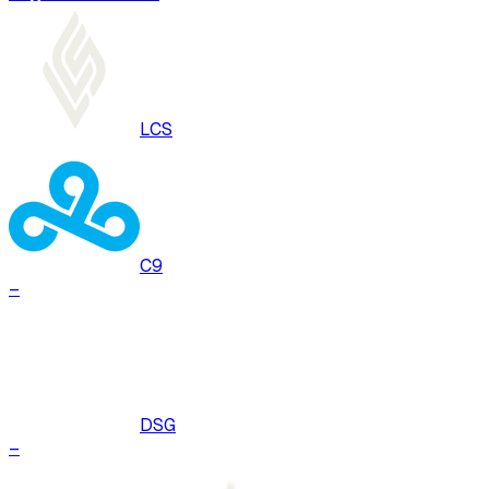
LCS
C9
–
DSG
–