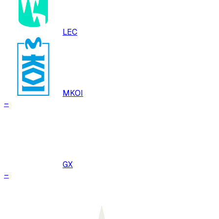
LEC
MKOI
–
GX
–