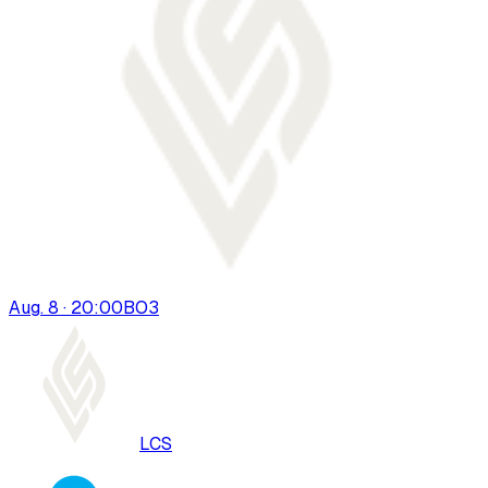
Aug. 8 · 20:00
BO
3
LCS