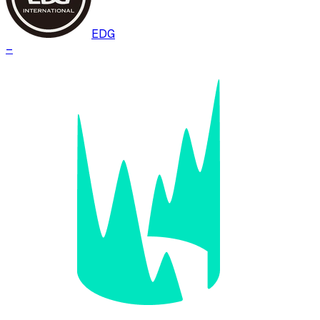
EDG
–