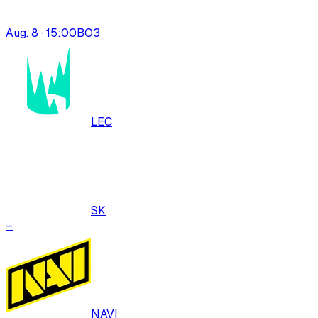
Aug. 8 · 15:00
BO
3
LEC
SK
–
NAVI