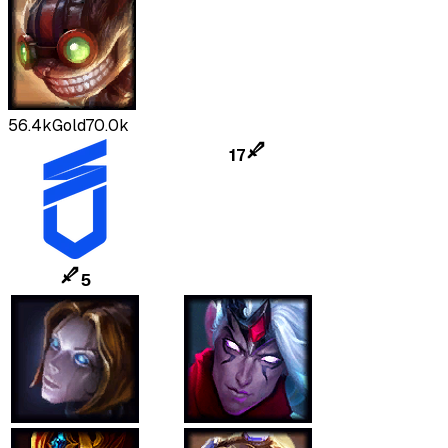
56.4k
Gold
70.0k
17
5