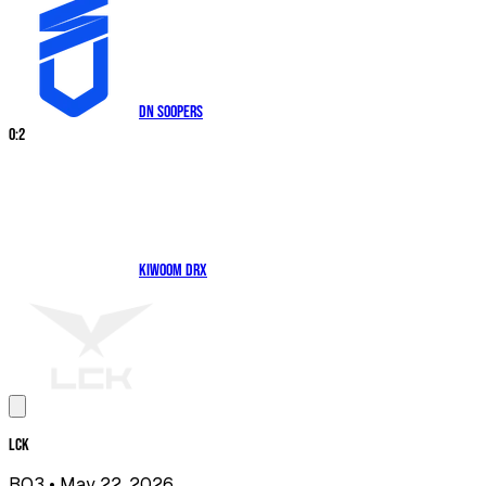
DN SOOPers
0
:
2
Kiwoom DRX
LCK
BO3
• May 22, 2026