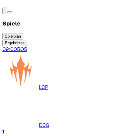
Spiele
Spielplan
Ergebnisse
09:00
BO
5
LCP
DCG
1