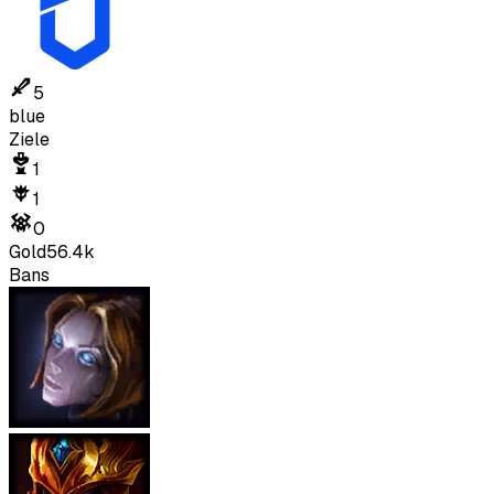
5
blue
Ziele
1
1
0
Gold
56.4k
Bans