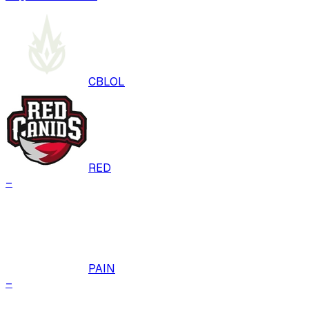
CBLOL
RED
–
PAIN
–