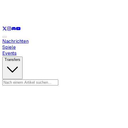
Nur anzeigen
LOL
Nur anzeigen
VAL
Nur anzeigen
CS
Nur anzeigen
RL
Nachrichten
Spiele
Events
Transfers