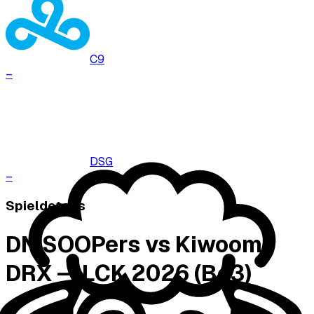
C9
–
DSG
–
Spieldetails
DN SOOPers vs Kiwoom
DRX — LCK 2026 (Bo3)