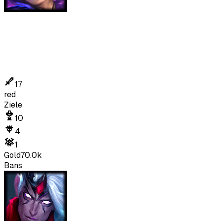
17
red
Ziele
10
4
1
Gold
70.0k
Bans