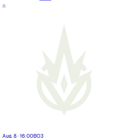
–
Aug. 8 · 16:00
BO
3