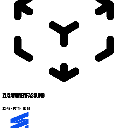
ZUSAMMENFASSUNG
33:35
•
Patch
16.10