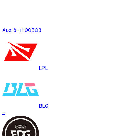
Aug. 8 · 11:00
BO
3
LPL
BLG
–