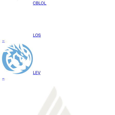
CBLOL
LOS
–
LEV
–