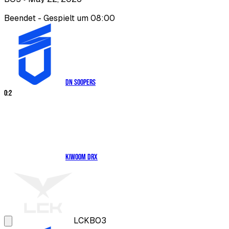
Beendet - Gespielt um 08:00
DN SOOPers
0
:
2
Kiwoom DRX
LCK
BO3