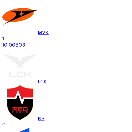
MVK
1
10:00
BO
3
LCK
NS
0