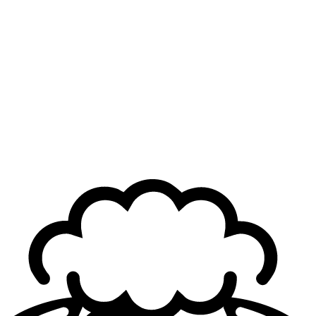
by combining one of their best players from last season
with a player who has previously brought them a title.
Barça roster for Challengers Spain 2026:
Adolfo "
Fit1nho
" Gallego
Antonio "
Guardy
" Guardiola
Juan Carlos "
meisoN
" Chacón (Head Coach)
Victor "
xikii
" Garcia (Assistant Coach)
Header Photo Credit: Riot Games
Loading...
Loading...
Autoren