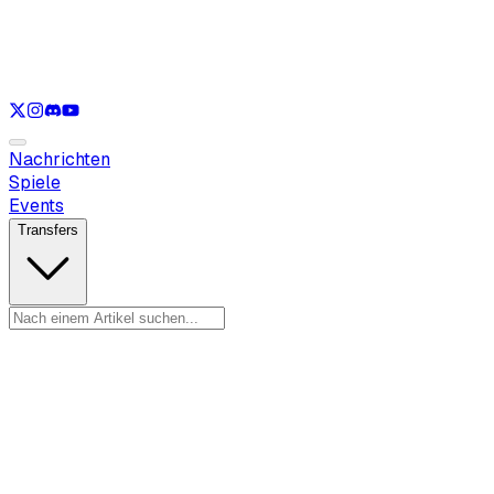
Nur anzeigen
LOL
Nur anzeigen
VAL
Nur anzeigen
CS
Nur anzeigen
RL
Nachrichten
Spiele
Events
Transfers