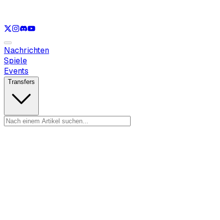
Nur anzeigen
LOL
Nur anzeigen
VAL
Nur anzeigen
CS
Nur anzeigen
R
Nachrichten
Spiele
Events
Transfers