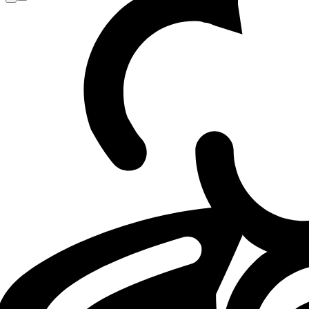
Loading...
Loading...
LOL
ENC
LEAK
30.04.26 - 18:26
30.04.2026 - 18:26
·
5
m
5
Minuten Lesezeit
Von
Brieuc "LEC Wooloo" Seeger
und andere
Sources: Busio set to play for Poland at
The Polish-American support of Karmine Corp, Busio, will r