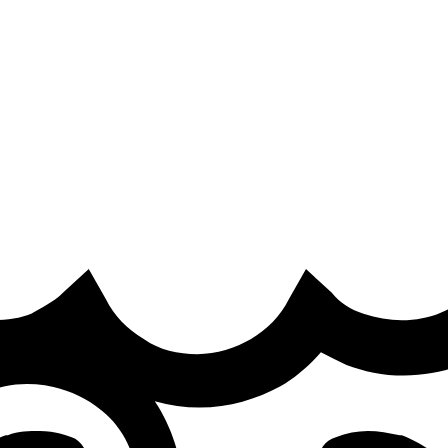
·
 Esports Nations Cup 2026
epresent Poland at the Esports Nations Cup, sources tell Sh