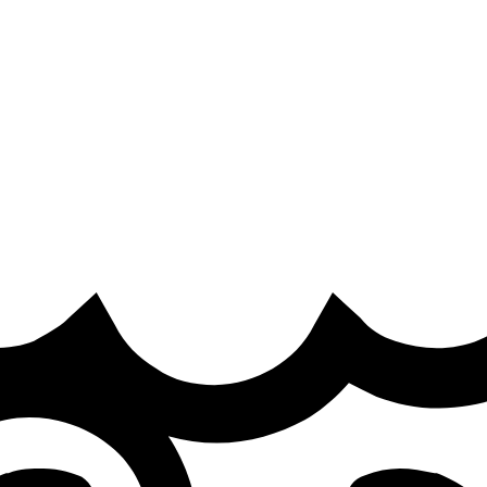
·
 fill his spot on DSG in the LCS
ter changes involving LYON and DSG