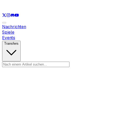
Nur anzeigen
LOL
Nur anzeigen
VAL
Nur anzeigen
CS
Nur anzeigen
R
Nachrichten
Spiele
Events
Transfers