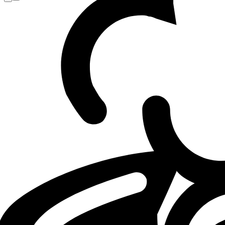
Loading...
Loading...
LEAK
LCS
LYON
04.05.26 - 18:24
04.05.2026 - 18:24
·
3
m
3
Minuten Lesezeit
Von
LCS Eevee
und andere
Sources: Castle set to join LYON, Srtty to
Toplane in the LCS faces several surprise mid-season ros